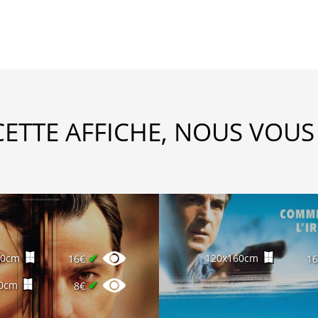
CETTE AFFICHE, NOUS VOUS
✔
60cm
120x160cm
16€
1
✔
0cm
8€