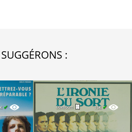
 SUGGÉRONS :
✔
✔
60x80cm
6€
15€