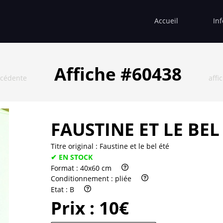
Accueil
In
Affiche #60438
écédente
affi
FAUSTINE ET LE BEL
Titre original :
Faustine et le bel été
✔ EN STOCK
Format :
40x60 cm
Conditionnement :
pliée
Etat :
B
Prix :
10€