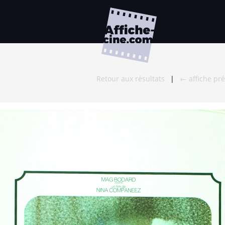
Retour aux résultats
|
← affiche pr