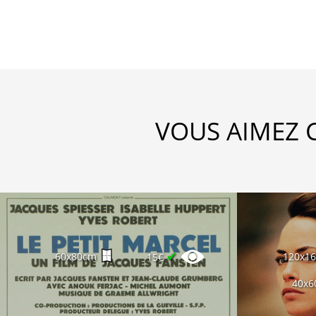
VOUS AIMEZ 
✔
60x80cm
120x1
15€
40x6