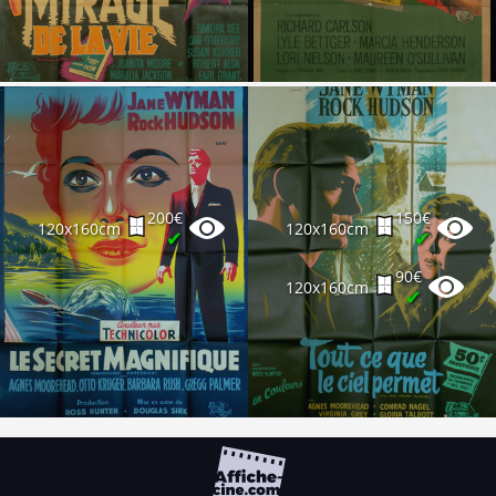
200€
150€
120x160cm
120x160cm
✔
✔
90€
120x160cm
✔