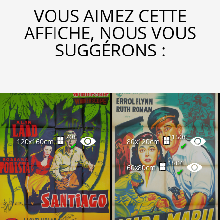
VOUS AIMEZ CETTE
AFFICHE, NOUS VOUS
SUGGÉRONS :
70€
150€
120x160cm
80x120cm
✔
✔
150€
60x80cm
✔