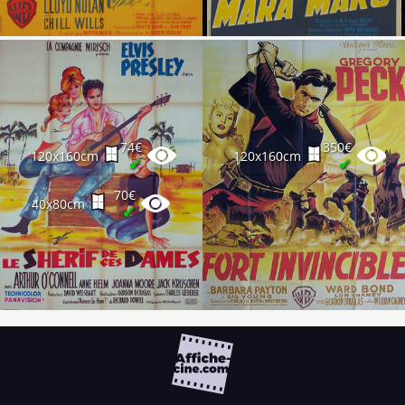
74€
350€
120x160cm
120x160cm
✔
✔
70€
40x80cm
✔