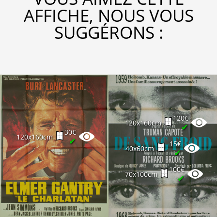
AFFICHE, NOUS VOUS
SUGGÉRONS :
120€
120x160cm
✔
30€
120x160cm
✔
15€
40x60cm
✔
100€
70x100cm
✔