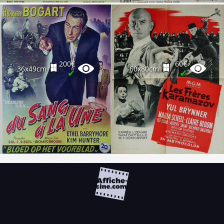
200€
60€
36x49cm
60x80cm
✔
✔
FAQ
PARTENAIRES
NEWSLETTER