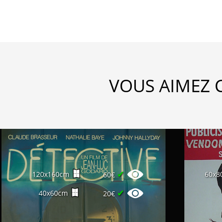
VOUS AIMEZ 
✔
120x160cm
60x8
60€
✔
40x60cm
20€