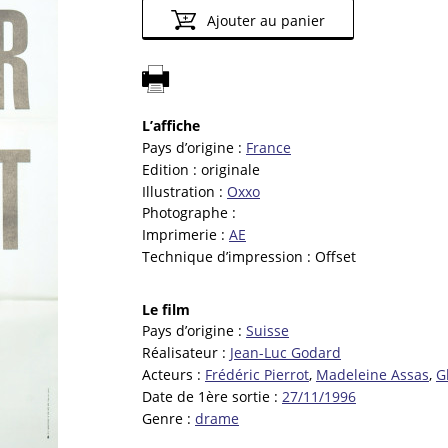
Ajouter au panier
L’affiche
Pays d’origine :
France
Edition :
originale
Illustration :
Oxxo
Photographe :
Imprimerie :
AE
Technique d’impression :
Offset
Le film
Pays d’origine :
Suisse
Réalisateur :
Jean-Luc Godard
Acteurs :
Frédéric Pierrot
,
Madeleine Assas
,
G
Date de 1ère sortie :
27/11/1996
Genre :
drame