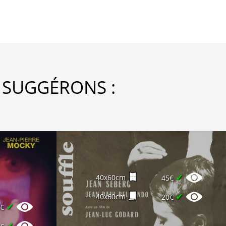
 SUGGÉRONS :
✔
40x60cm
45€
✔
40x60cm
20€
✔
0€
✔