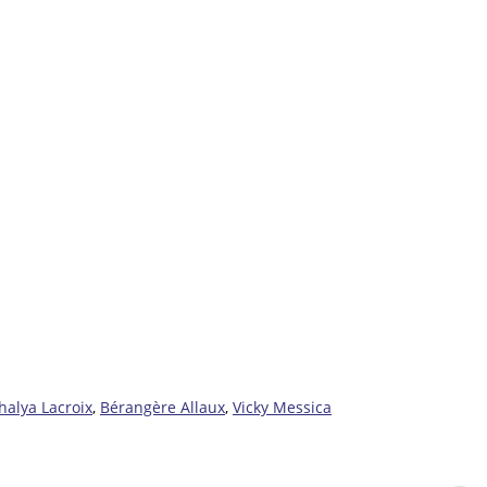
halya Lacroix
,
Bérangère Allaux
,
Vicky Messica