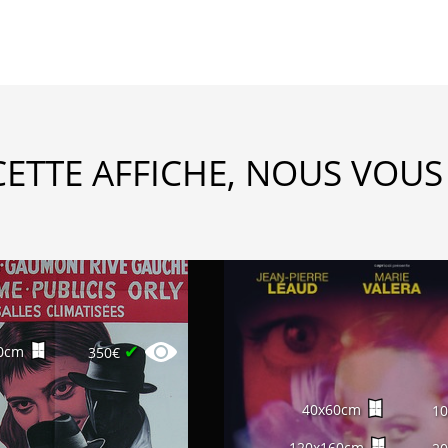
CETTE AFFICHE, NOUS VOUS
✔
0cm
350€
40x60cm
1
120x160cm