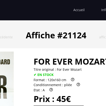
Accueil
In
Affiche #21124
écédente
affi
FOR EVER MOZAR
Titre original :
For Ever Mozart
✔ EN STOCK
Format :
120x160 cm
Conditionnement :
pliée
Etat :
A
Prix :
45€