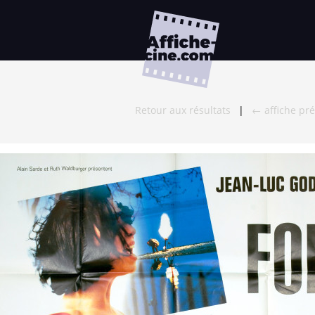
Retour aux résultats
|
← affiche pr