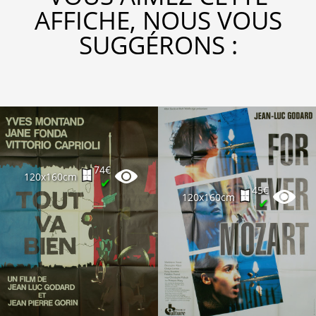
AFFICHE, NOUS VOUS
SUGGÉRONS :
74€
120x160cm
✔
45€
120x160cm
✔