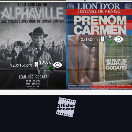
50€
120x160cm
✔
1000€
120x160cm
✔
FAQ
PARTENAIRES
NEWSLETTER