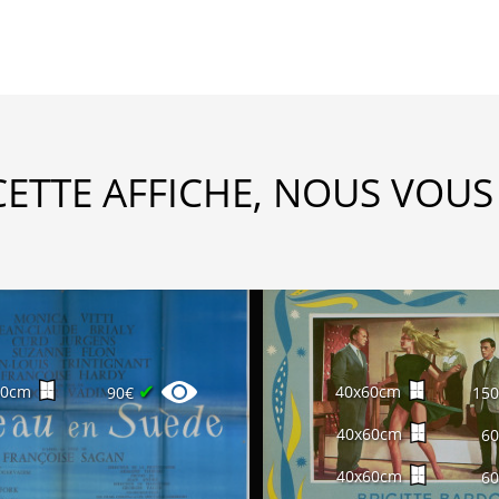
CETTE AFFICHE, NOUS VOUS
✔
60cm
40x60cm
90€
15
40x60cm
6
40x60cm
6