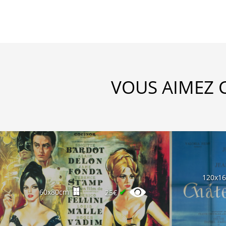
VOUS AIMEZ 
120x1
✔
60x80cm
25€