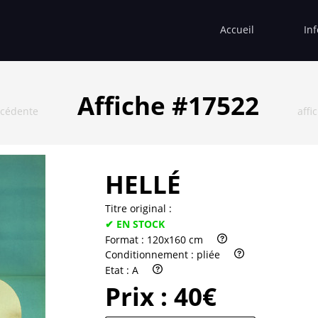
Accueil
In
Affiche #17522
écédente
affi
HELLÉ
Titre original :
✔ EN STOCK
Format :
120x160 cm
Conditionnement :
pliée
Etat :
A
Prix :
40€