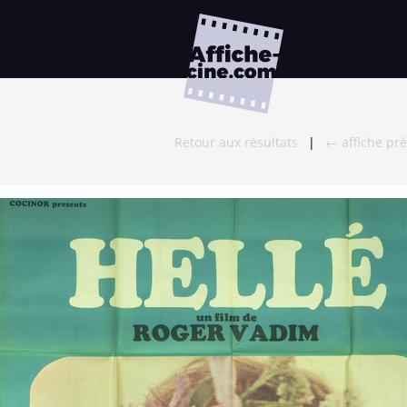
Retour aux résultats
|
← affiche pr