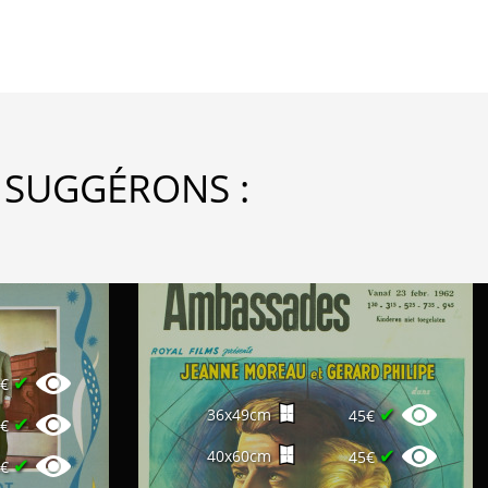
 SUGGÉRONS :
✔
0€
✔
36x49cm
45€
✔
0€
✔
40x60cm
45€
✔
0€