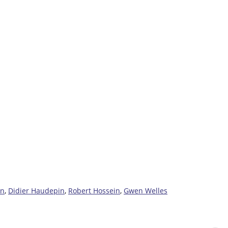
an
,
Didier Haudepin
,
Robert Hossein
,
Gwen Welles