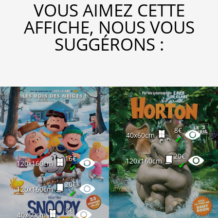
VOUS AIMEZ CETTE
AFFICHE, NOUS VOUS
SUGGÉRONS :
8€
40x60cm
✔
20€
16€
120x160cm
120x160cm
✔
✔
20€
120x160cm
✔
8€
40x60cm