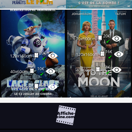
✔
20€
70x100cm
✔
16€
20€
120x160cm
120x160cm
✔
✔
8€
10€
40x60cm
40x60cm
✔
✔
20€
120x160cm
✔
10€
40x60cm
✔