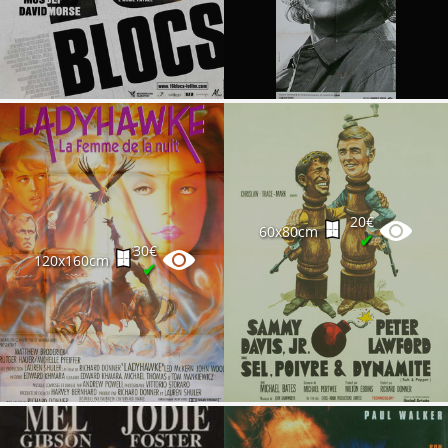
20€
60x80cm
✔
30€
120x160cm
✔