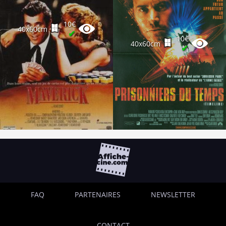
10€
40x60cm
✔
10€
40x60cm
✔
FAQ
PARTENAIRES
NEWSLETTER
CONTACT