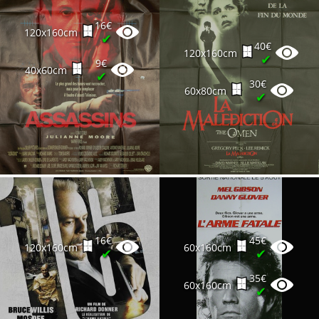
16€
120x160cm
✔
40€
120x160cm
✔
9€
40x60cm
✔
30€
60x80cm
✔
16€
45€
120x160cm
60x160cm
✔
✔
35€
60x160cm
✔