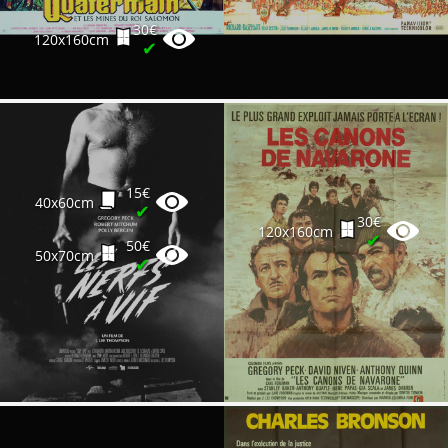
30€
120x160cm
✔
15€
40x60cm
✔
30€
120x160cm
✔
50€
50x70cm
✔