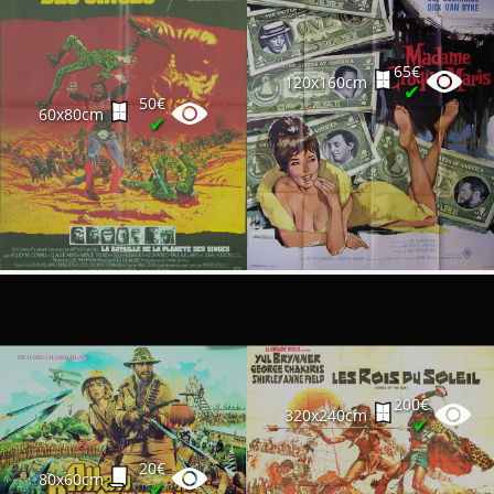
65€
120x160cm
✔
50€
60x80cm
✔
200€
320x240cm
✔
20€
80x60cm
✔