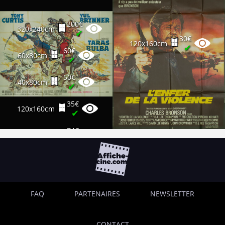
200€
320x240cm
✔
30€
120x160cm
✔
60€
60x80cm
✔
50€
40x80cm
✔
35€
120x160cm
✔
74€
120x160cm
✔
FAQ
PARTENAIRES
NEWSLETTER
CONTACT