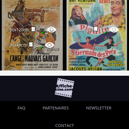
300€
50€
80x120cm
36x49cm
✔
✔
250€
36x49cm
✔
FAQ
PARTENAIRES
NEWSLETTER
CONTACT