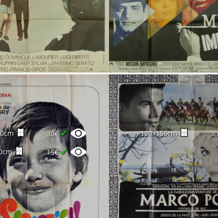
✔
60cm
120x160cm
30€
3
✔
0cm
15€