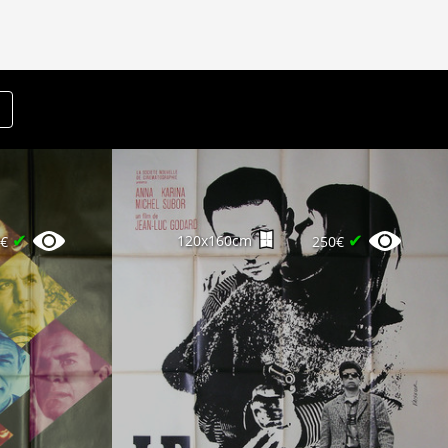
✔
✔
120x160cm
0€
250€