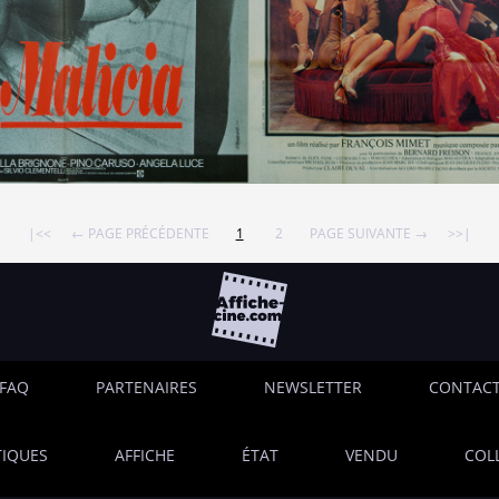
|<<
← PAGE PRÉCÉDENTE
1
2
PAGE SUIVANTE →
>>|
FAQ
PARTENAIRES
NEWSLETTER
CONTAC
IQUES
AFFICHE
ÉTAT
VENDU
COL