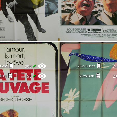
✔
60cm
120x160cm
30€
7
✔
0cm
60x80cm
15€
2