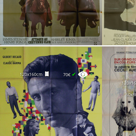
✔
120x160cm
70€
120x1
60x8