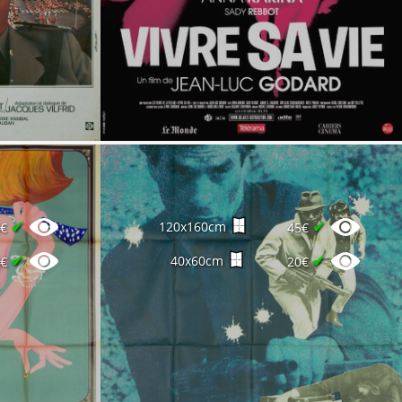
✔
✔
120x160cm
4€
45€
✔
✔
40x60cm
0€
20€