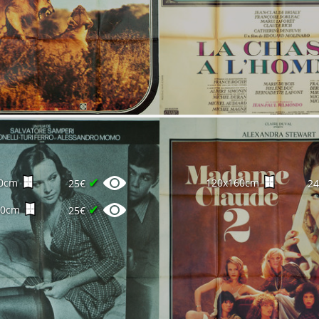
✔
0cm
120x160cm
25€
2
✔
60cm
25€