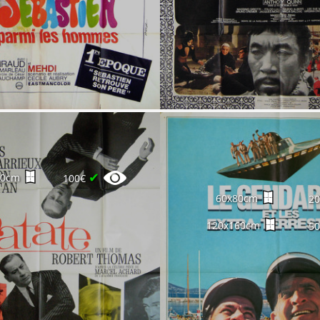
✔
60cm
100€
60x80cm
2
120x160cm
5