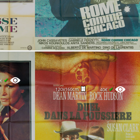
✔
4€
✔
120x160cm
40€