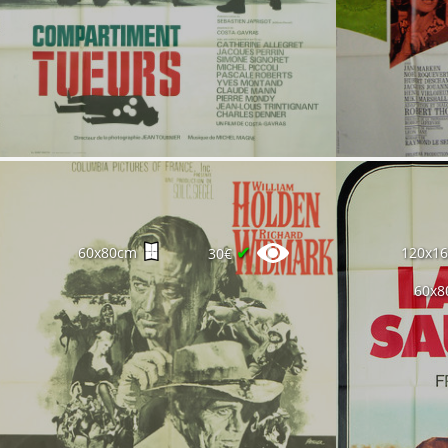
✔
60x80cm
120x1
30€
60x8