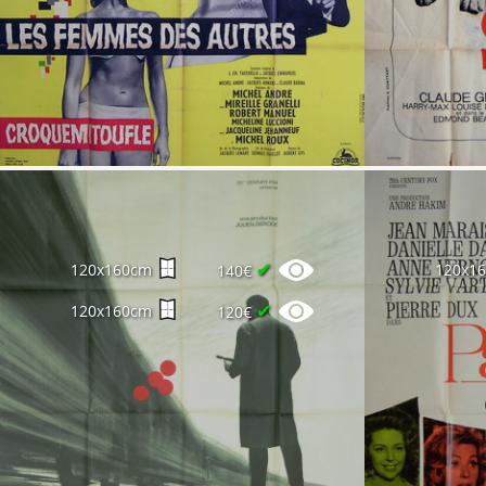
✔
120x160cm
120x1
140€
✔
120x160cm
120€