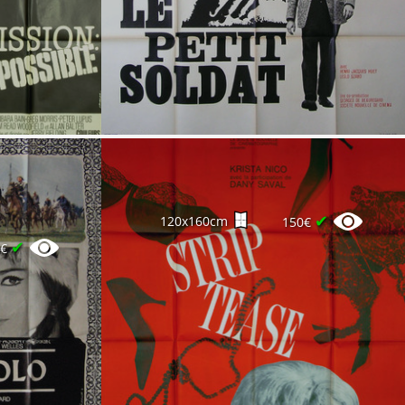
✔
120x160cm
150€
✔
0€