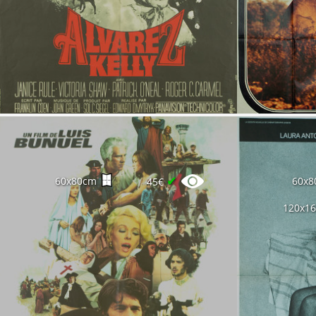
✔
60x80cm
60x8
45€
120x1