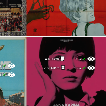
✔
40x60cm
15€
✔
0€
✔
120x160cm
400€
✔
0€