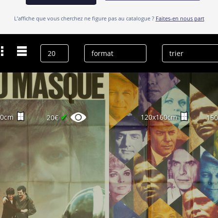
L’affiche que vous cherchez ne figure pas au catalogue ?
Faites-en nous part
Dernières recherches
Vaissier
effacer l’historique
✔
60cm
120x160cm
20€
15