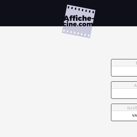
A
ILLU