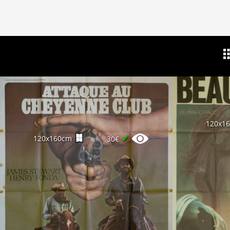
120x1
✔
120x160cm
30€