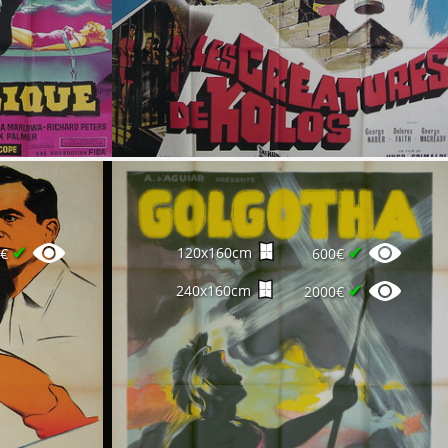
✔
✔
120x160cm
5€
600€
✔
240x160cm
2000€