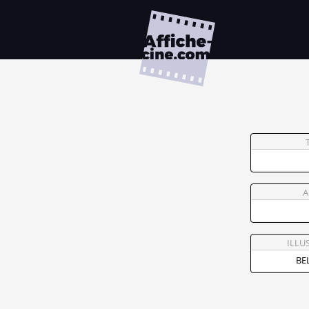
A
ILLU