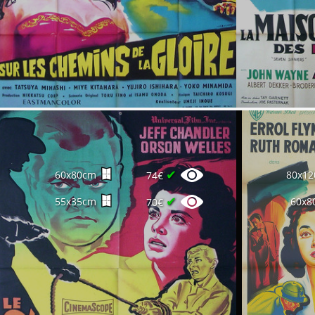
✔
60x80cm
80x1
74€
✔
55x35cm
60x8
70€