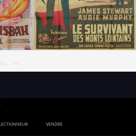
TE →
>>|
T
LECTIONNEUR
VENDRE