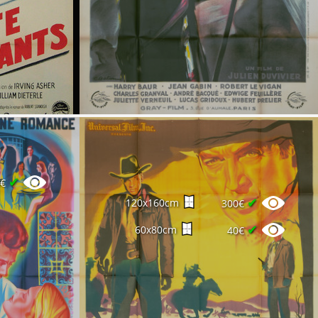
✔
0€
✔
120x160cm
300€
✔
60x80cm
40€