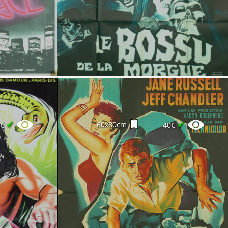
✔
✔
60x80cm
0€
40€