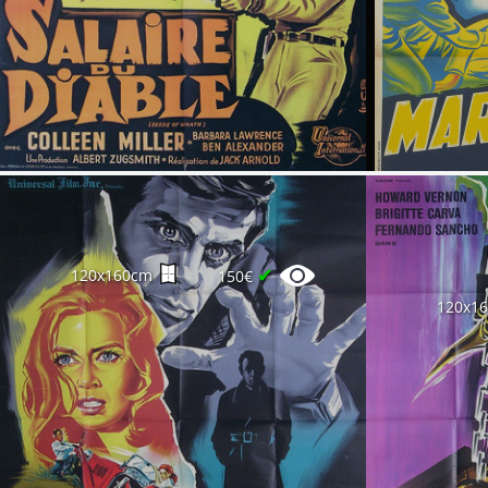
✔
120x160cm
150€
120x1