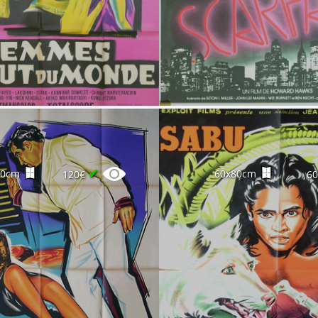
✔
60cm
60x80cm
120€
6