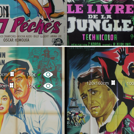
✔
20cm
150€
120x160cm
10
✔
0cm
150€