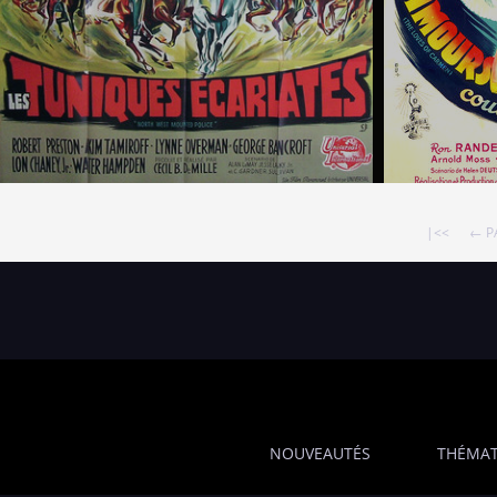
|<<
← P
NOUVEAUTÉS
THÉMAT