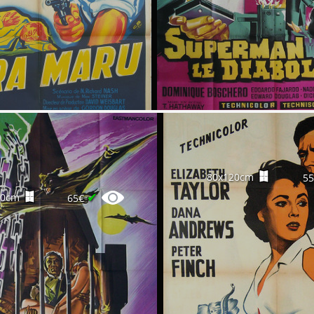
80x120cm
5
✔
60cm
65€