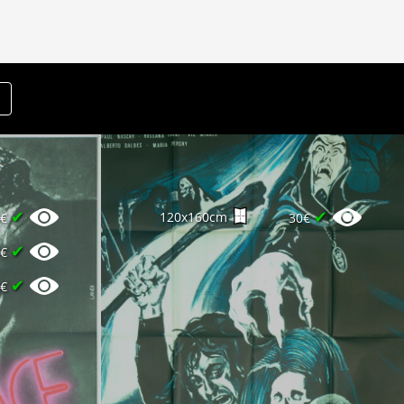
✔
✔
120x160cm
5€
30€
✔
0€
✔
0€