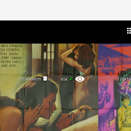
✔
120x160cm
120x1
45€