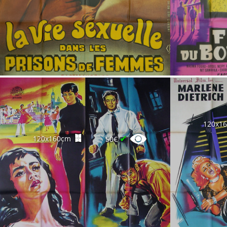
120x1
✔
120x160cm
50€