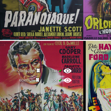
80x1
✔
120x160cm
74€
36x4
✔
60x80cm
30€