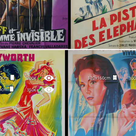
✔
20cm
120x160cm
700€
30
✔
9cm
350€