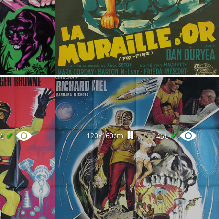
✔
✔
120x160cm
0€
45€