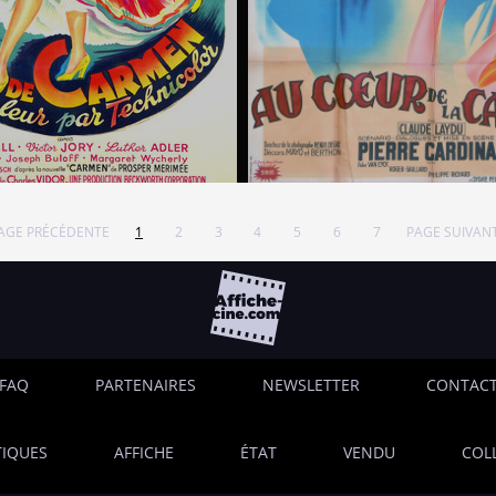
AGE PRÉCÉDENTE
1
2
3
4
5
6
7
PAGE SUIVAN
FAQ
PARTENAIRES
NEWSLETTER
CONTAC
IQUES
AFFICHE
ÉTAT
VENDU
COL