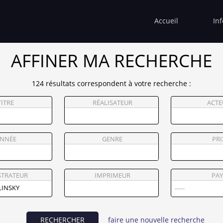
Accueil
In
AFFINER MA RECHERCHE
124 résultats correspondent à votre recherche :
TITRE
RÉALISATEUR
ACTE
NNÉE
GENRE
PRI
STRATEUR
IMPRIMEUR
PAY
RECHERCHER
faire une nouvelle recherche