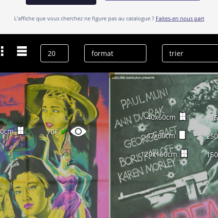
L’affiche que vous cherchez ne figure pas au catalogue ?
Faites-en nous part
Dernières recherches
Belinsky
effacer l’historique
40x60cm
1
✔
60cm
70€
47x60cm
25
120x160cm
15