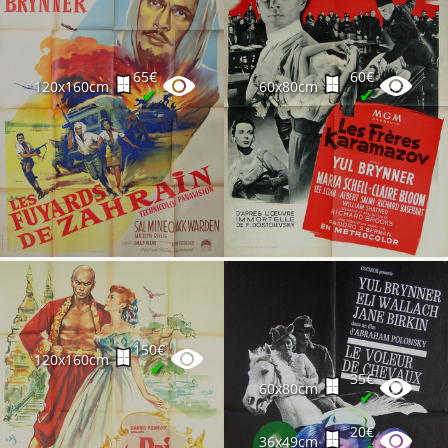
65€
60€
120x160cm
60x80cm
✔
✔
150€
120x160cm
✔
35€
60x80cm
✔
20€
36x49cm