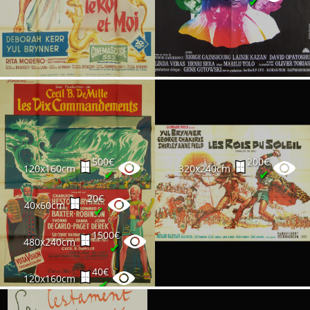
✔
500€
200€
120x160cm
320x240cm
✔
✔
20€
40x60cm
✔
1500€
480x240cm
✔
40€
120x160cm
✔
300€