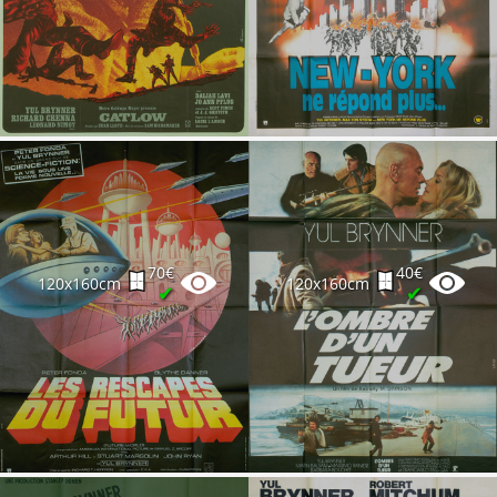
70€
40€
120x160cm
120x160cm
✔
✔