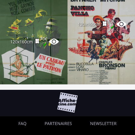
45€
120x160cm
✔
70€
120x160cm
✔
FAQ
PARTENAIRES
NEWSLETTER