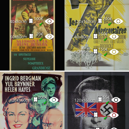
100€
200€
40x80cm
120x160cm
✔
✔
20€
150€
60x80cm
40x80cm
✔
✔
150€
55x35cm
✔
200€
55€
120x160cm
120x160cm
✔
✔
35€
60x80cm
✔
35€