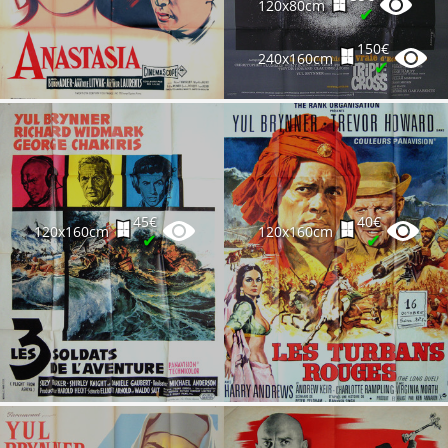
120x80cm
✔
150€
240x160cm
✔
45€
40€
120x160cm
120x160cm
✔
✔