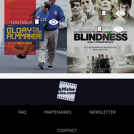
16€
120x160cm
✔
22€
120x160cm
✔
8€
40x60cm
✔
FAQ
PARTENAIRES
NEWSLETTER
CONTACT