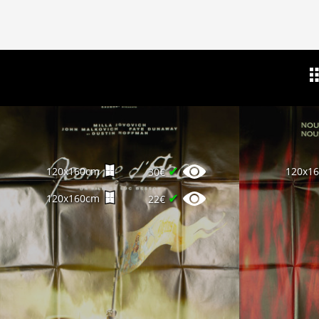
✔
120x160cm
120x1
30€
✔
120x160cm
22€