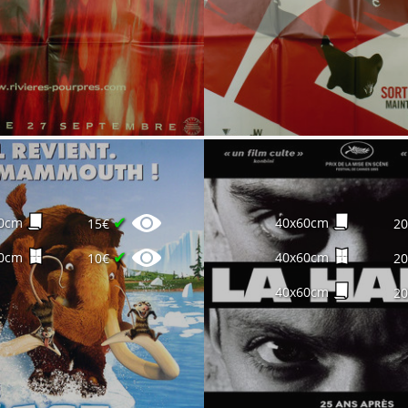
✔
0cm
40x60cm
15€
2
✔
0cm
40x60cm
10€
2
40x60cm
2