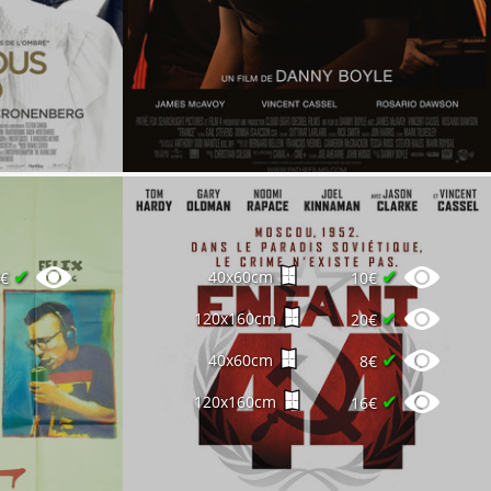
✔
✔
40x60cm
0€
10€
✔
120x160cm
20€
✔
40x60cm
8€
✔
120x160cm
16€