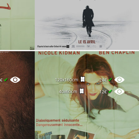
✔
✔
120x160cm
2€
24€
✔
40x60cm
12€