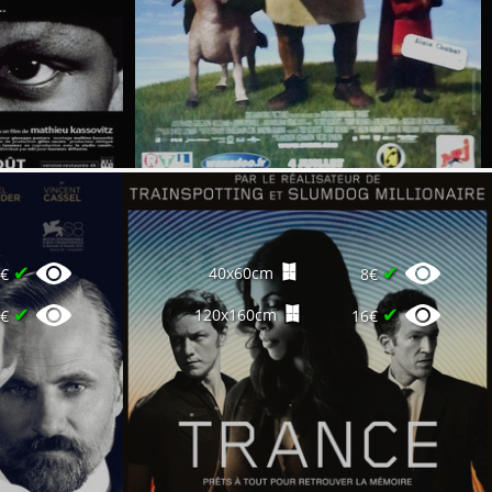
✔
✔
40x60cm
8€
8€
✔
✔
120x160cm
6€
16€