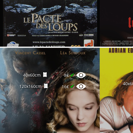
✔
40x60cm
8€
40x6
✔
120x160cm
16€