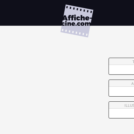
A
ILLU