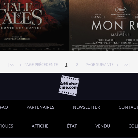
|<<
← PAGE PRÉCÉDENTE
1
2
PAGE SUIVANTE →
>>|
FAQ
PARTENAIRES
NEWSLETTER
CONTAC
IQUES
AFFICHE
ÉTAT
VENDU
COL