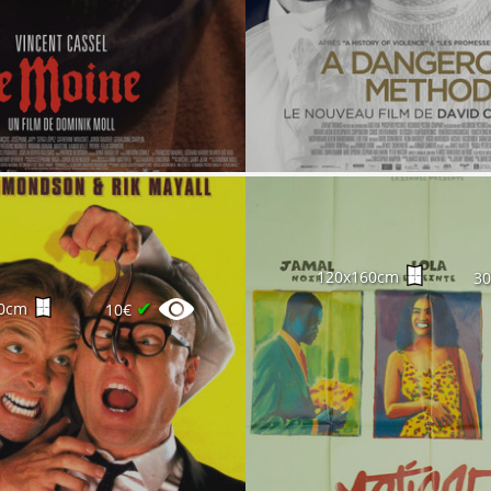
120x160cm
3
✔
0cm
10€