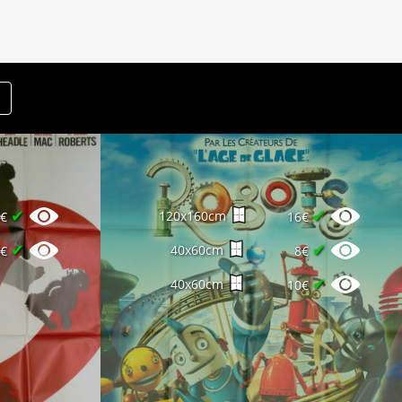
✔
✔
120x160cm
0€
16€
✔
✔
40x60cm
5€
8€
✔
40x60cm
10€