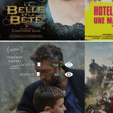
✔
120x160cm
16€
120x1
✔
40x60cm
8€
40x6