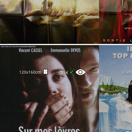
✔
120x160cm
60x8
25€
40x6