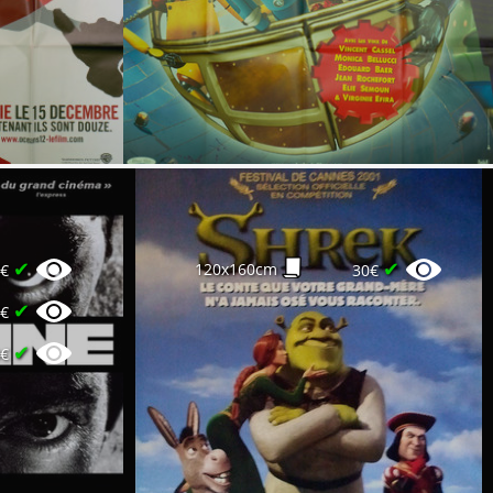
✔
✔
120x160cm
0€
30€
✔
0€
✔
0€