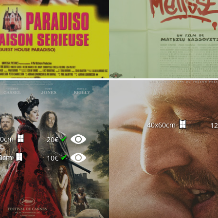
40x60cm
1
✔
60cm
20€
✔
0cm
10€