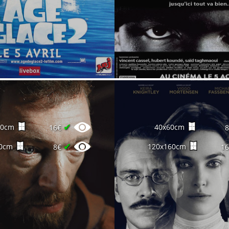
✔
60cm
40x60cm
16€
✔
0cm
120x160cm
8€
1