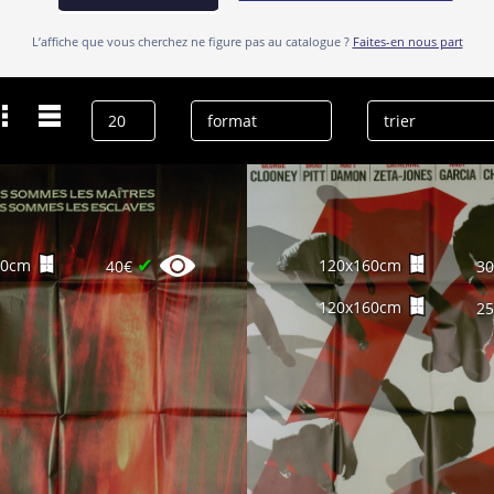
L’affiche que vous cherchez ne figure pas au catalogue ?
Faites-en nous part
Dernières recherches
Vincent Cassel
effacer l’historique
✔
60cm
120x160cm
40€
3
120x160cm
2