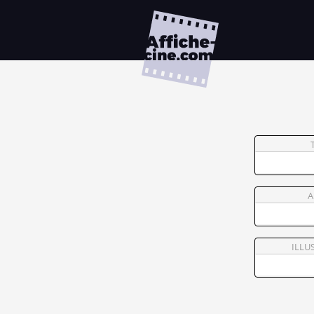
A
ILLU