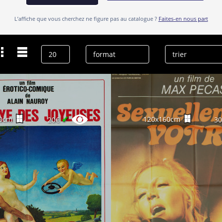
L’affiche que vous cherchez ne figure pas au catalogue ?
Faites-en nous part
Dernières recherches
Valérie Boisgel
effacer l’historique
✔
0cm
120x160cm
20€
3