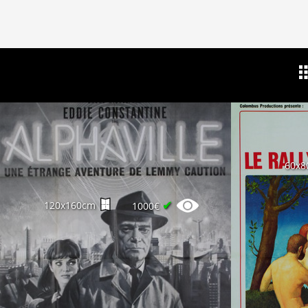
60x8
✔
120x160cm
1000€