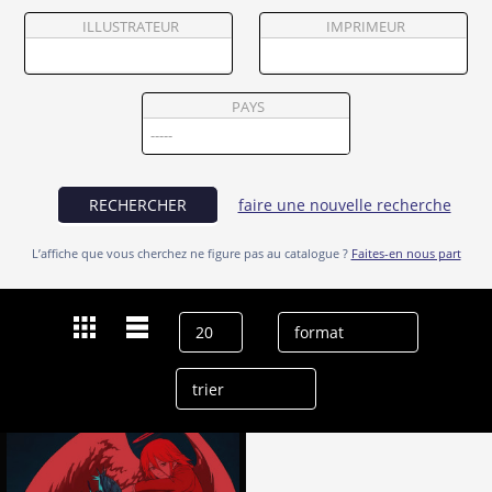
Partenaires
ILLUSTRATEUR
IMPRIMEUR
Vendre
PAYS
RECHERCHER
faire une nouvelle recherche
L’affiche que vous cherchez ne figure pas au catalogue ?
Faites-en nous part
Dernières recherches
Tomori Kusunoki
effacer l’historique