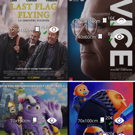
16€
120x160cm
✔
16€
120x160cm
✔
8€
40x60cm
✔
20€
20€
70x100cm
70x100cm
✔
✔
20€