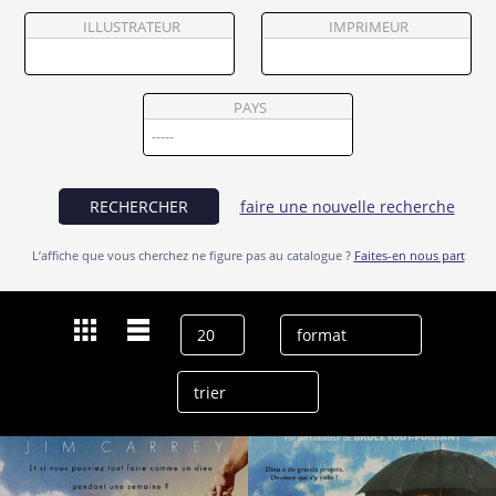
Partenaires
ILLUSTRATEUR
IMPRIMEUR
Vendre
PAYS
RECHERCHER
faire une nouvelle recherche
L’affiche que vous cherchez ne figure pas au catalogue ?
Faites-en nous part
Dernières recherches
Steve Carell
effacer l’historique