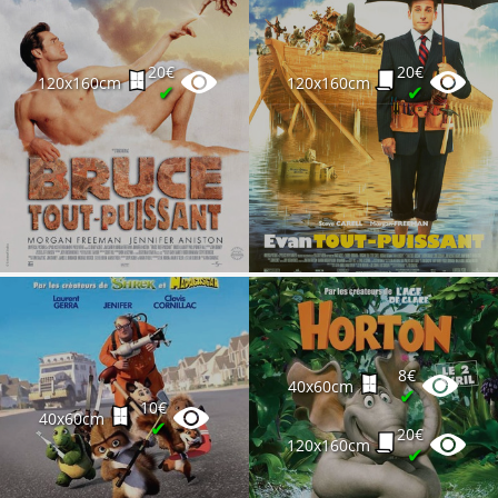
20€
20€
120x160cm
120x160cm
✔
✔
8€
40x60cm
✔
10€
40x60cm
✔
20€
120x160cm
✔