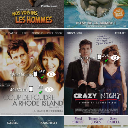
20€
120x160cm
✔
16€
120x160cm
✔
8€
40x60cm
✔