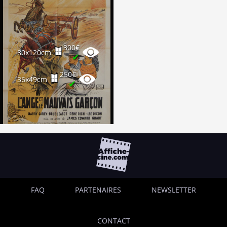
300€
80x120cm
✔
250€
36x49cm
✔
FAQ
PARTENAIRES
NEWSLETTER
CONTACT