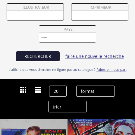
Partenaires
ILLUSTRATEUR
IMPRIMEUR
Vendre
PAYS
RECHERCHER
faire une nouvelle recherche
L’affiche que vous cherchez ne figure pas au catalogue ?
Faites-en nous part
Dernières recherches
Sonja Ziemann
effacer l’historique