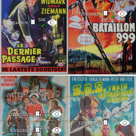
40€
120x160cm
✔
50€
36x49cm
✔
150€
120x160cm
✔
100€
120x160cm
✔
230€
320x240cm
✔