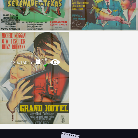
70€
120x160cm
✔