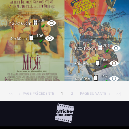
20€
120x160cm
✔
10€
40x60cm
✔
20€
120x160cm
✔
15€
60x160cm
✔
15€
40x60cm
✔
|<<
← PAGE PRÉCÉDENTE
1
2
PAGE SUIVANTE →
>>|