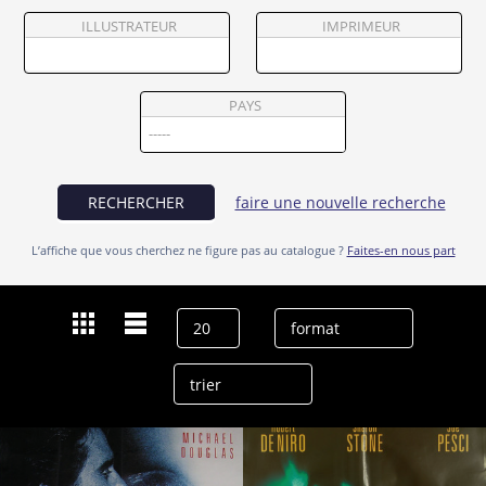
Partenaires
ILLUSTRATEUR
IMPRIMEUR
Vendre
PAYS
RECHERCHER
faire une nouvelle recherche
L’affiche que vous cherchez ne figure pas au catalogue ?
Faites-en nous part
Dernières recherches
Sharon Stone
effacer l’historique