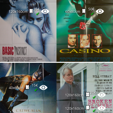
35€
50€
120x160cm
60x80cm
✔
✔
15€
40x60cm
✔
20€
120x160cm
✔
20€
120x160cm
✔