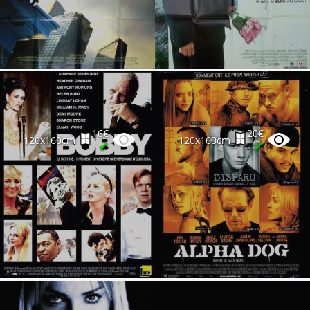
16€
20€
120x160cm
120x160cm
✔
✔