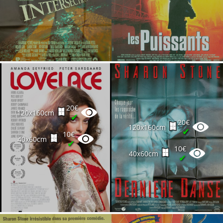
20€
120x160cm
✔
20€
120x160cm
✔
10€
40x60cm
✔
10€
40x60cm
✔