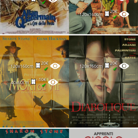
✔
✔
20€
120x160cm
✔
20€
20€
120x160cm
120x160cm
✔
✔
10€
40x60cm
✔