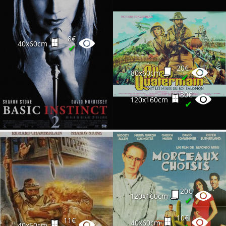
8€
40x60cm
✔
20€
80x60cm
✔
30€
120x160cm
✔
20€
120x160cm
✔
10€
11€
40x60cm
40x60cm