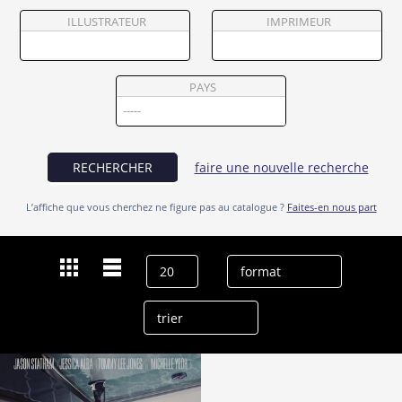
Partenaires
ILLUSTRATEUR
IMPRIMEUR
Vendre
PAYS
RECHERCHER
faire une nouvelle recherche
L’affiche que vous cherchez ne figure pas au catalogue ?
Faites-en nous part
Dernières recherches
Sam Hazeldine
effacer l’historique