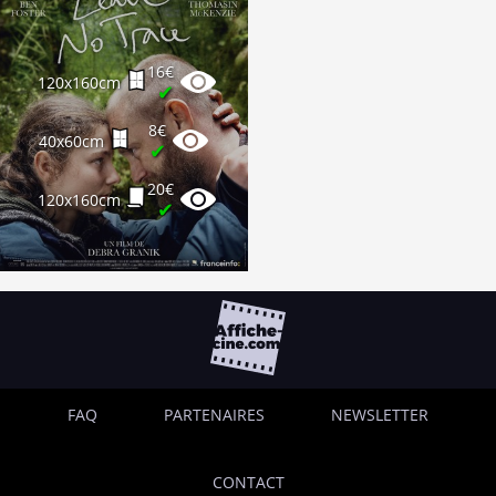
16€
120x160cm
✔
8€
40x60cm
✔
20€
120x160cm
✔
FAQ
PARTENAIRES
NEWSLETTER
CONTACT