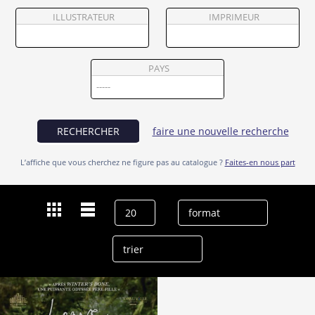
Partenaires
ILLUSTRATEUR
IMPRIMEUR
Vendre
PAYS
RECHERCHER
faire une nouvelle recherche
L’affiche que vous cherchez ne figure pas au catalogue ?
Faites-en nous part
Dernières recherches
Ryan Joiner
effacer l’historique