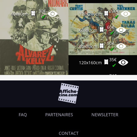
30€
200€
60x80cm
320x240cm
✔
✔
60€
60x80cm
✔
50€
40x80cm
✔
35€
120x160cm
✔
74€
120x160cm
✔
FAQ
PARTENAIRES
NEWSLETTER
CONTACT