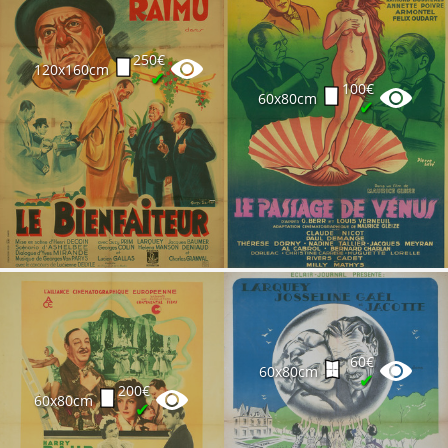
250€
120x160cm
✔
100€
60x80cm
✔
60€
60x80cm
✔
200€
60x80cm
✔