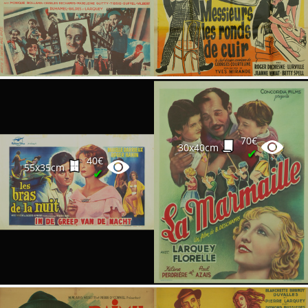
70€
30x40cm
✔
40€
55x35cm
✔