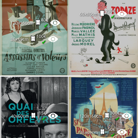
230€
60x80cm
✔
40€
120x160cm
✔
100€
36x49cm
✔
15€
300€
40x60cm
120x160cm
✔
✔
50€
36x49cm
✔