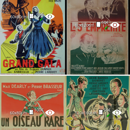
60€
60x80cm
✔
60€
80x120cm
✔
100€
50€
60x80cm
120x160cm
✔
✔