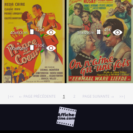
120€
45€
40x60cm
36x49cm
✔
✔
150€
60x80cm
✔
|<<
← PAGE PRÉCÉDENTE
1
2
PAGE SUIVANTE →
>>|