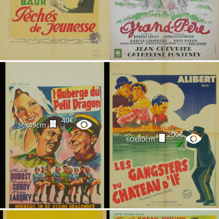
40€
36x49cm
✔
200€
60x80cm
✔