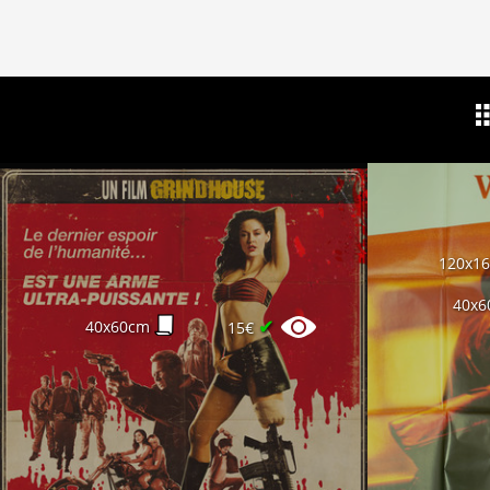
120x1
40x6
✔
40x60cm
15€