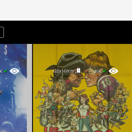
✔
✔
120x160cm
0€
30€