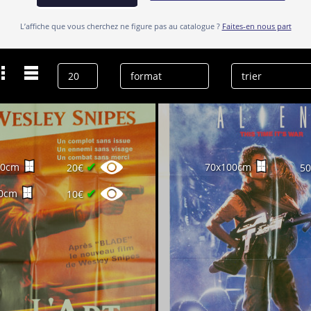
L’affiche que vous cherchez ne figure pas au catalogue ?
Faites-en nous part
Dernières recherches
Michael Biehn
effacer l’historique
✔
60cm
70x100cm
20€
5
✔
0cm
10€