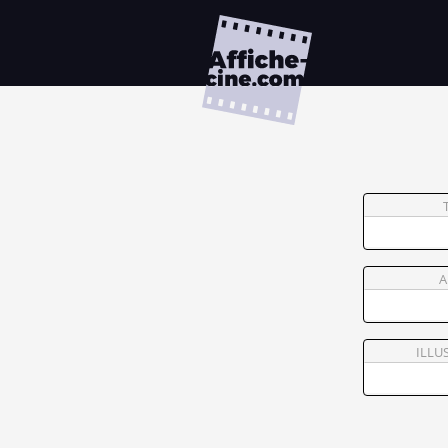
A
ILLU