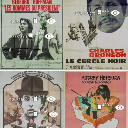
22€
120x160cm
✔
90€
120x160cm
✔
45€
23x31cm
✔
74€
120x160cm
✔
4000€
120x160cm
✔
300€
200x200cm
✔
15€