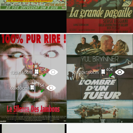
30€
40€
120x160cm
120x160cm
✔
✔
15€
60x80cm
✔