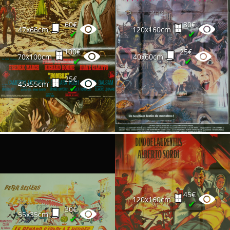
60€
30€
47x66cm
120x160cm
✔
✔
100€
25€
70x100cm
40x60cm
✔
✔
25€
45x55cm
✔
45€
120x160cm
✔
30€
55x35cm
✔