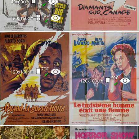
40x60cm
✔
40€
120x160cm
✔
70€
120x160cm
✔
60€
120x160cm
✔