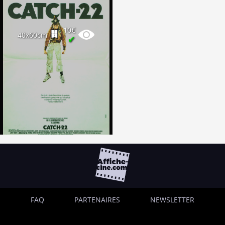
10€
40x60cm
✔
FAQ
PARTENAIRES
NEWSLETTER