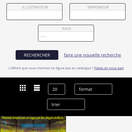
Partenaires
ILLUSTRATEUR
IMPRIMEUR
Vendre
PAYS
RECHERCHER
faire une nouvelle recherche
L’affiche que vous cherchez ne figure pas au catalogue ?
Faites-en nous part
Dernières recherches
Linda Harrison
effacer l’historique