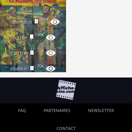
300€
120x160cm
✔
100€
23x31cm
✔
70€
33x71cm
✔
70€
60x80cm
✔
FAQ
PARTENAIRES
NEWSLETTER
CONTACT