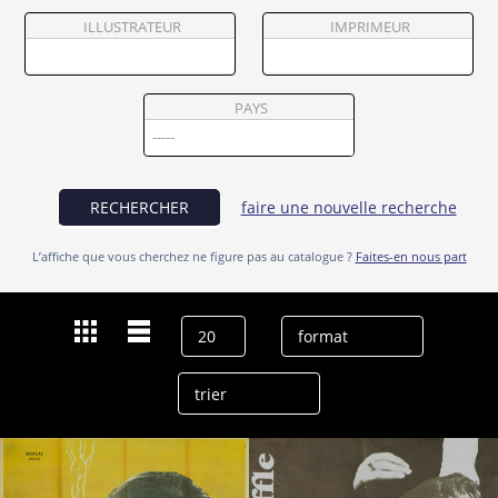
Partenaires
ILLUSTRATEUR
IMPRIMEUR
Vendre
PAYS
RECHERCHER
faire une nouvelle recherche
L’affiche que vous cherchez ne figure pas au catalogue ?
Faites-en nous part
Dernières recherches
Liliane Dreyfus
effacer l’historique