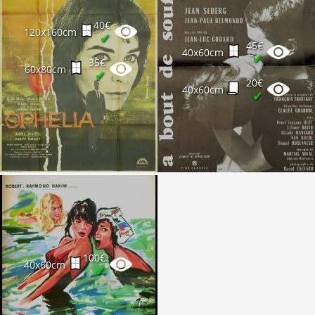
40€
120x160cm
✔
45€
40x60cm
✔
35€
60x80cm
✔
20€
40x60cm
✔
100€
40x60cm
✔