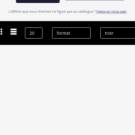
L’affiche que vous cherchez ne figure pas au catalogue ?
Faites-en nous part
Dernières recherches
Kyle Gallner
effacer l’historique