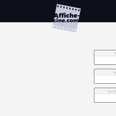
A
ILLU