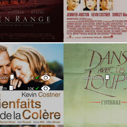
✔
60cm
120x160cm
20€
3
✔
0cm
10€