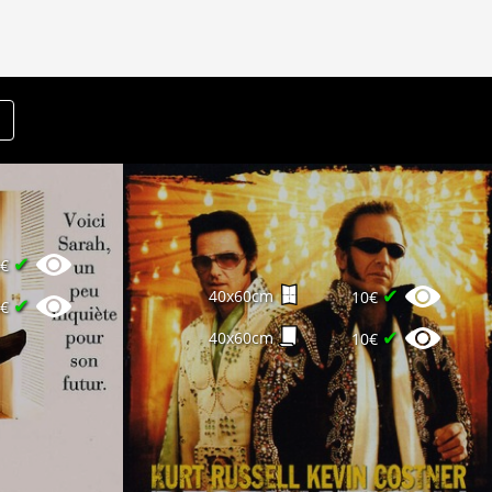
✔
6€
✔
40x60cm
10€
✔
8€
✔
40x60cm
10€