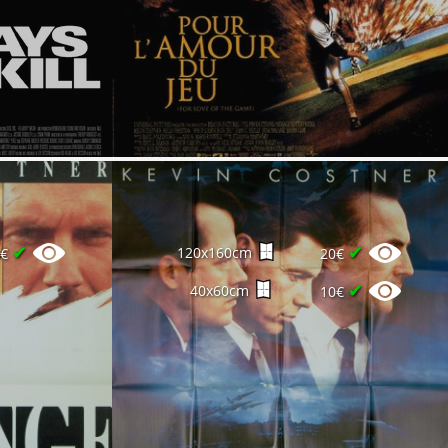
✔
✔
120x160cm
0€
20€
✔
40x60cm
10€