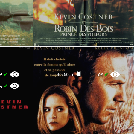
✔
✔
40x60cm
6€
10€
✔
8€