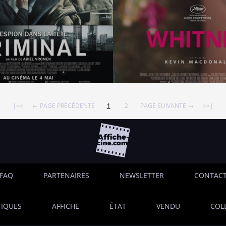
|<<
← PAGE PRÉCÉDENTE
1
2
PAGE SUIVANTE →
>>|
FAQ
PARTENAIRES
NEWSLETTER
CONTAC
IQUES
AFFICHE
ÉTAT
VENDU
COL