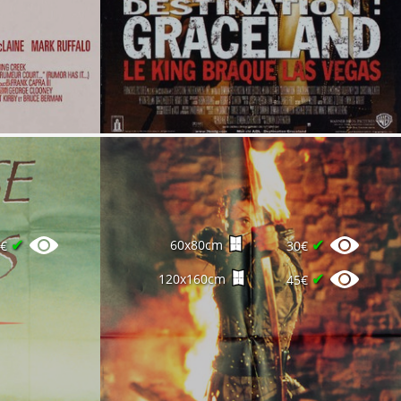
✔
✔
60x80cm
5€
30€
✔
120x160cm
45€