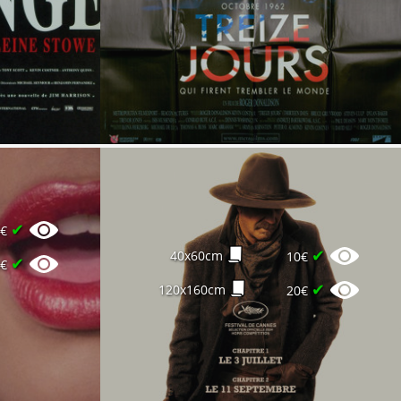
✔
6€
✔
40x60cm
10€
✔
8€
✔
120x160cm
20€