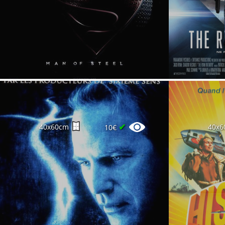
✔
40x60cm
40x6
10€