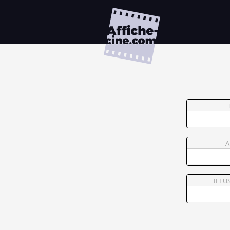
A
ILLU