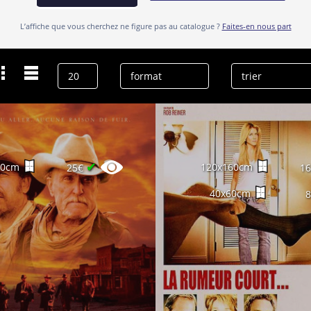
L’affiche que vous cherchez ne figure pas au catalogue ?
Faites-en nous part
Dernières recherches
Kevin Costner
effacer l’historique
✔
60cm
120x160cm
25€
1
40x60cm