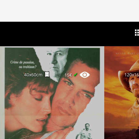
✔
40x60cm
120x1
15€