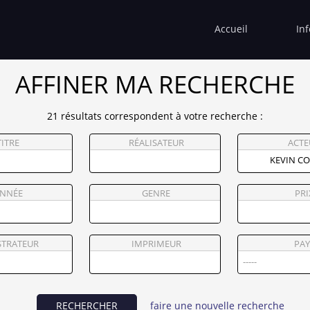
Accueil
In
AFFINER MA RECHERCHE
21 résultats correspondent à votre recherche :
TITRE
RÉALISATEUR
ACTE
NNÉE
GENRE
PRI
STRATEUR
IMPRIMEUR
PAY
RECHERCHER
faire une nouvelle recherche