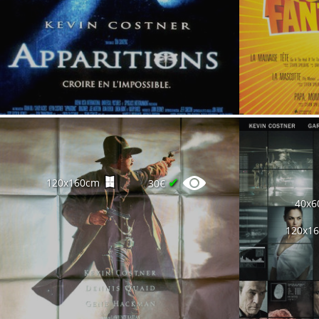
✔
120x160cm
30€
40x6
120x1