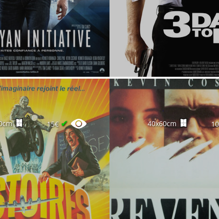
✔
0cm
40x60cm
15€
1