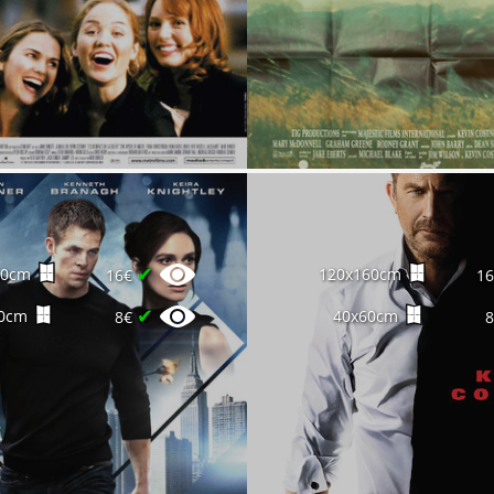
✔
60cm
120x160cm
16€
1
✔
0cm
40x60cm
8€