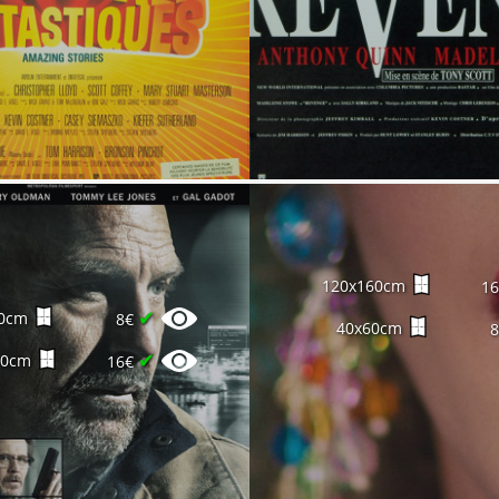
120x160cm
1
✔
0cm
8€
40x60cm
✔
60cm
16€