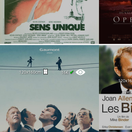
✔
120x160cm
16€
120x1
40x6