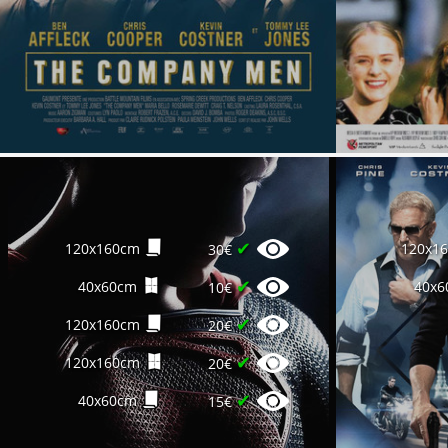
✔
120x160cm
120x1
30€
✔
40x60cm
40x6
10€
✔
120x160cm
20€
✔
120x160cm
20€
✔
40x60cm
15€