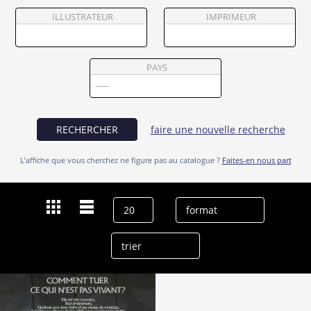
Partenaires
ILLUSTRATEUR
IMPRIMEUR
Vendre
PAYS
RECHERCHER
faire une nouvelle recherche
L’affiche que vous cherchez ne figure pas au catalogue ?
Faites-en nous part
Dernières recherches
Keith Gordon
effacer l’historique