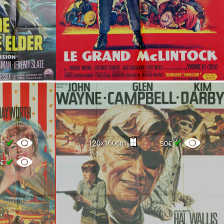
✔
✔
120x160cm
0€
50€
✔
0€