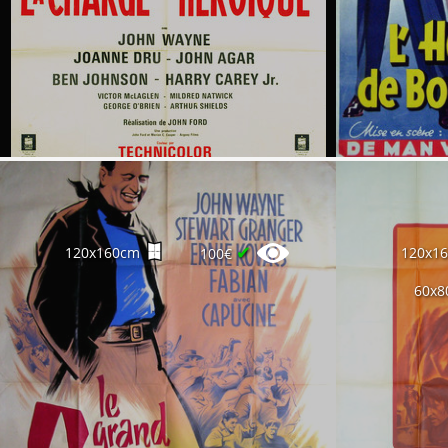
✔
120x160cm
120x1
100€
60x8