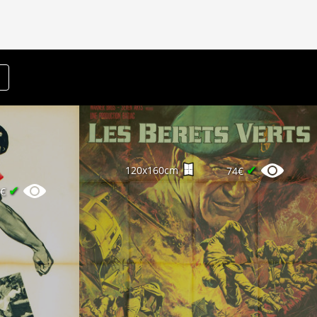
✔
120x160cm
74€
✔
0€