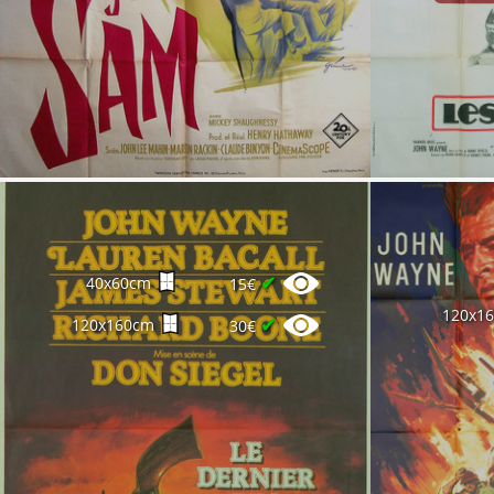
✔
40x60cm
15€
120x1
✔
120x160cm
30€