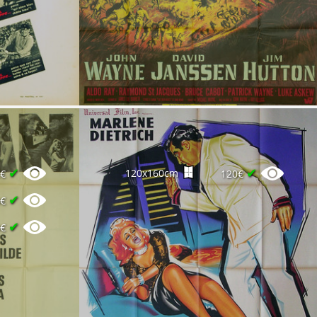
✔
✔
120x160cm
2€
120€
✔
0€
✔
0€