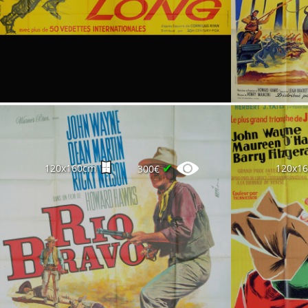
✔
120x160cm
120x1
300€