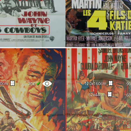
✔
60cm
120x160cm
70€
9
62x44cm
6