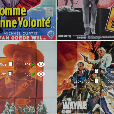
✔
60cm
60€
120x160cm
10
✔
0cm
40€
320x240cm
20