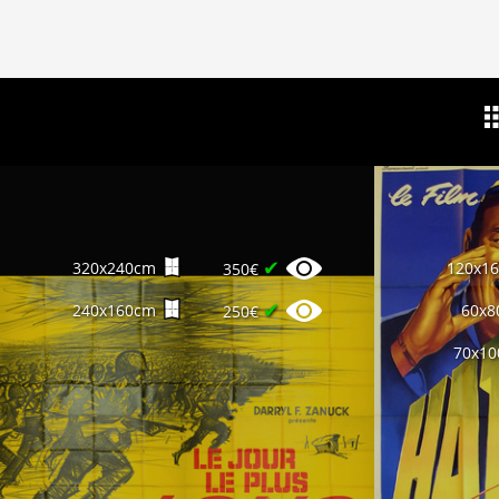
✔
320x240cm
120x1
350€
✔
240x160cm
60x8
250€
70x1