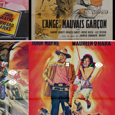
✔
60x80cm
74€
✔
0€
✔
0€