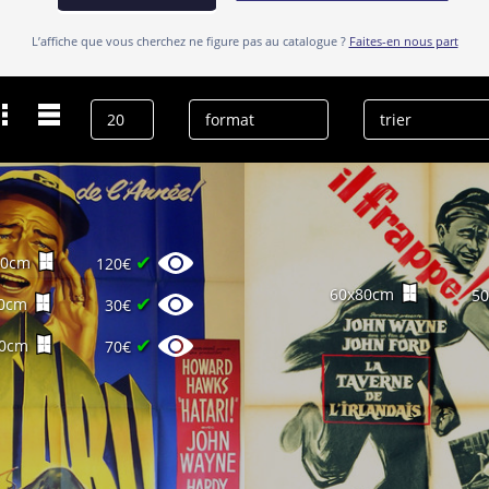
L’affiche que vous cherchez ne figure pas au catalogue ?
Faites-en nous part
Dernières recherches
John Wayne
effacer l’historique
✔
60cm
120€
60x80cm
5
✔
0cm
30€
✔
00cm
70€