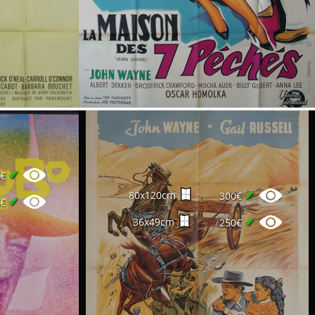
✔
0€
✔
80x120cm
300€
✔
0€
✔
36x49cm
250€