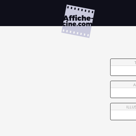
A
ILLU