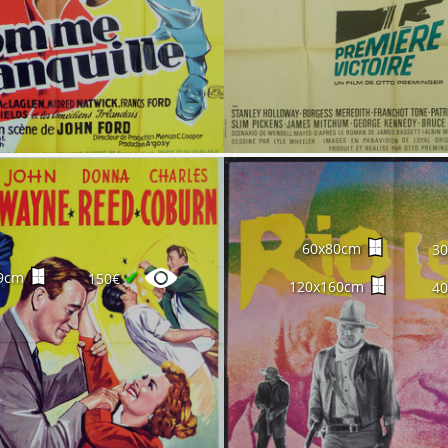
60x80cm
3
✔
9cm
150€
120x160cm
4