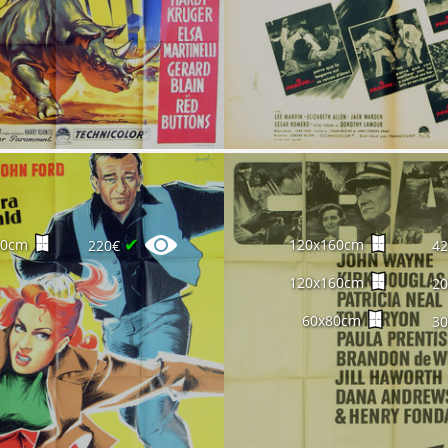
✔
60cm
120x160cm
220€
4
120x160cm
2
60x80cm
3