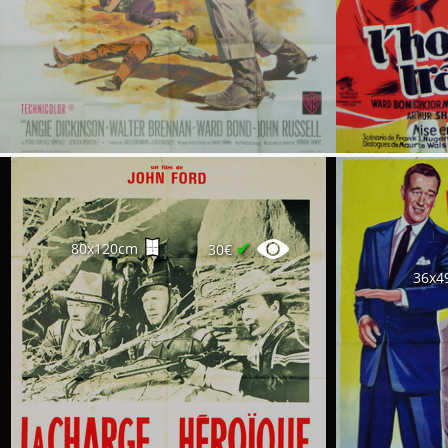
✔
80x120cm
30€
36x4