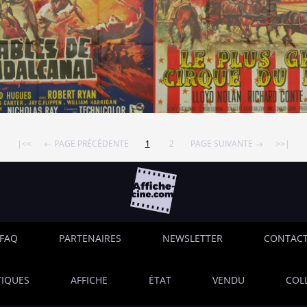
|<<
← PAGE PRÉCÉDENTE
1
2
PAGE SUIVANTE →
>>|
FAQ
PARTENAIRES
NEWSLETTER
CONTAC
IQUES
AFFICHE
ÉTAT
VENDU
COL