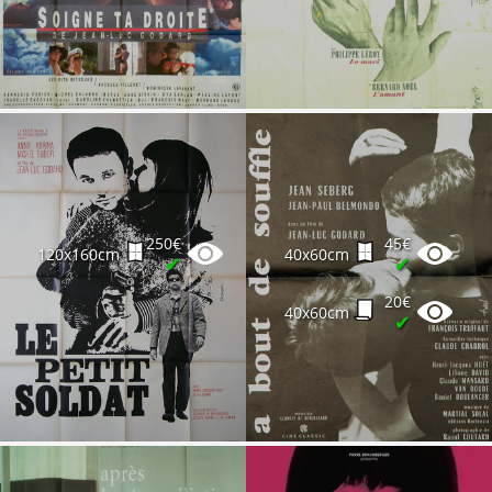
250€
45€
120x160cm
40x60cm
✔
✔
20€
40x60cm
✔