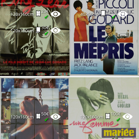
23€
30€
120x160cm
40x60cm
✔
✔
30€
120x160cm
✔
50€
100€
120x160cm
120x160cm
✔
✔