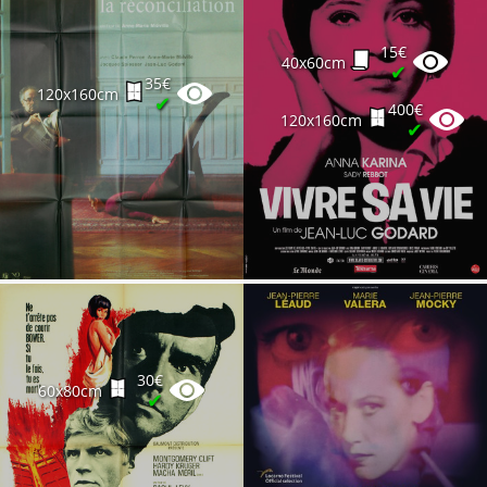
15€
40x60cm
✔
35€
120x160cm
✔
400€
120x160cm
✔
30€
60x80cm
✔