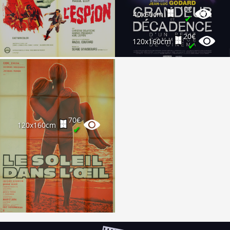
10€
40x60cm
✔
20€
120x160cm
✔
70€
120x160cm
✔