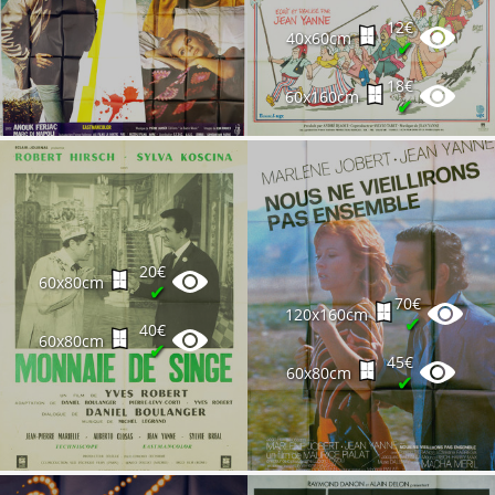
12€
40x60cm
✔
18€
60x160cm
✔
20€
60x80cm
✔
70€
120x160cm
✔
40€
60x80cm
✔
45€
60x80cm
✔