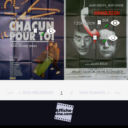
30€
120x160cm
✔
23€
120x160cm
✔
15€
36x49cm
✔
|<<
← PAGE PRÉCÉDENTE
1
2
PAGE SUIVANTE →
>>|