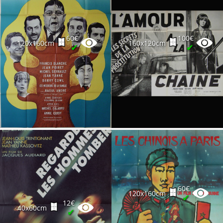
60€
100€
120x160cm
160x120cm
✔
✔
60€
120x160cm
✔
12€
40x60cm
✔