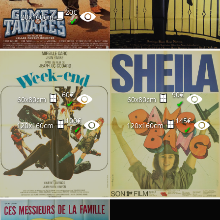
20€
120x160cm
✔
60€
90€
60x80cm
60x80cm
✔
✔
100€
145€
120x160cm
120x160cm
✔
✔