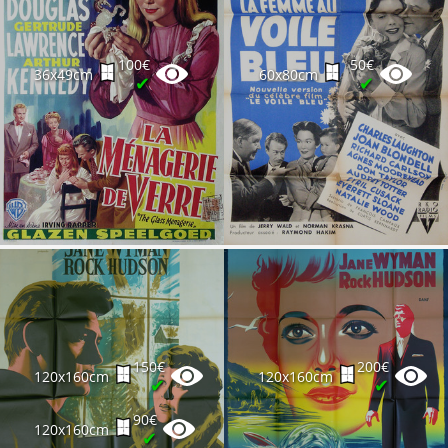
100€
50€
36x49cm
60x80cm
✔
✔
150€
200€
120x160cm
120x160cm
✔
✔
90€
120x160cm
✔