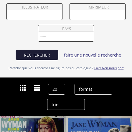
Partenaires
ILLUSTRATEUR
IMPRIMEUR
Vendre
PAYS
RECHERCHER
faire une nouvelle recherche
L’affiche que vous cherchez ne figure pas au catalogue ?
Faites-en nous part
Dernières recherches
Jane Wyman
effacer l’historique