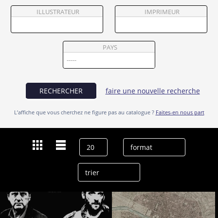
Partenaires
ILLUSTRATEUR
IMPRIMEUR
Vendre
PAYS
RECHERCHER
faire une nouvelle recherche
L’affiche que vous cherchez ne figure pas au catalogue ?
Faites-en nous part
Dernières recherches
Jérôme Pouly
effacer l’historique