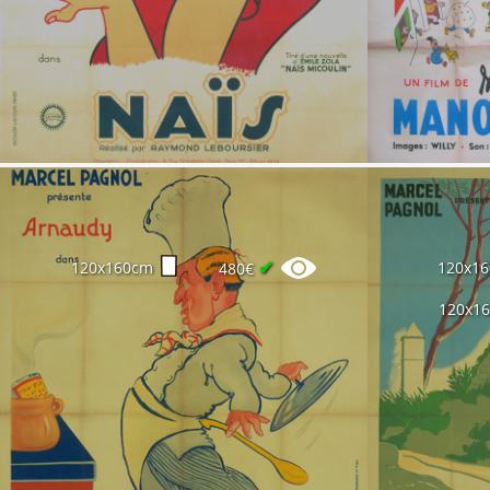
✔
120x160cm
120x1
480€
120x1