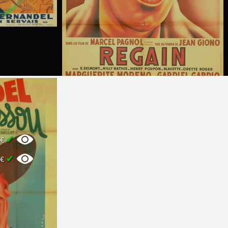
✔
0€
✔
0€