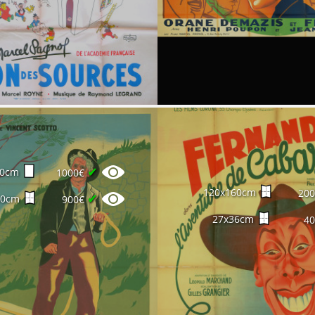
✔
60cm
1000€
120x160cm
20
✔
60cm
900€
27x36cm
4