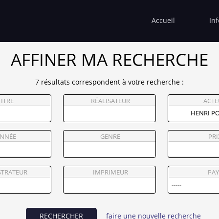
Accueil
In
AFFINER MA RECHERCHE
7 résultats correspondent à votre recherche :
TITRE
RÉALISATEUR
ACTE
NNÉE
GENRE
PRI
STRATEUR
IMPRIMEUR
PAY
RECHERCHER
faire une nouvelle recherche