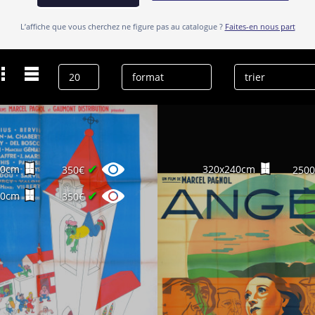
L’affiche que vous cherchez ne figure pas au catalogue ?
Faites-en nous part
Dernières recherches
Henri Poupon
effacer l’historique
✔
60cm
320x240cm
350€
250
✔
60cm
350€