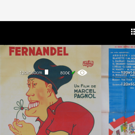
✔
120x160cm
120x1
800€
120x1