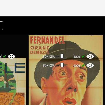
✔
✔
80x120cm
0€
400€
✔
80x120cm
400€