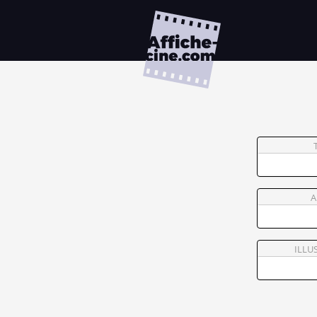
A
ILLU