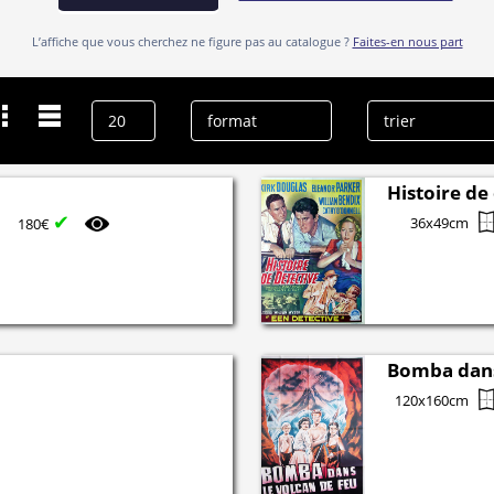
L’affiche que vous cherchez ne figure pas au catalogue ?
Faites-en nous part
Dernières recherches
Grandon Rhodes
effacer l’historique
Histoire de
✔
36x49cm
180€
Bomba dans
120x160cm