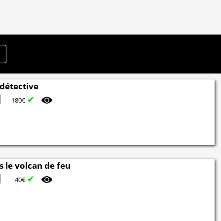
 détective
✔
180€
 le volcan de feu
✔
40€