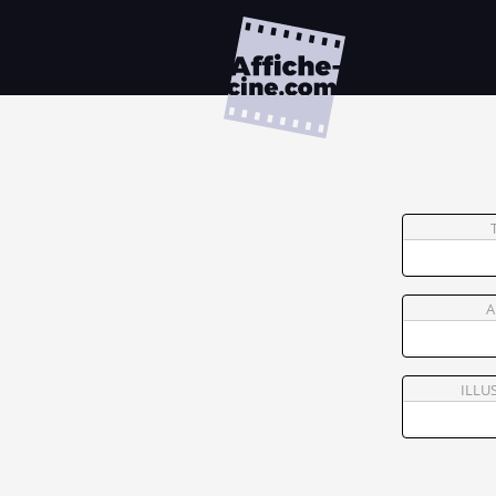
A
ILLU