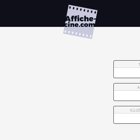
A
ILLU