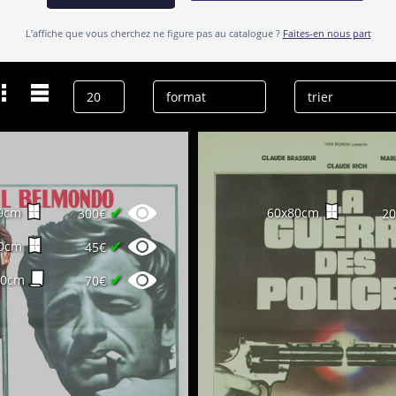
L’affiche que vous cherchez ne figure pas au catalogue ?
Faites-en nous part
Dernières recherches
Georges Staquet
effacer l’historique
✔
9cm
60x80cm
300€
2
✔
0cm
45€
✔
60cm
70€