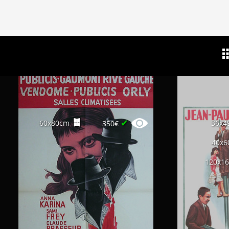
✔
60x80cm
36x4
350€
40x6
120x1