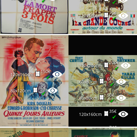
✔
✔
70€
120x160cm
✔
200€
320x240cm
✔
150€
120x160cm
✔
60€
60x80cm
✔
30€
80x120cm
✔
50€
40x80cm
✔
35€
120x160cm
✔
74€
120x160cm
✔