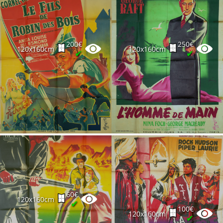
200€
250€
120x160cm
120x160cm
✔
✔
60€
120x160cm
✔
100€
120x160cm
✔