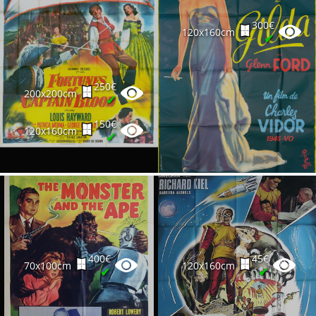
300€
120x160cm
✔
250€
200x200cm
✔
150€
120x160cm
✔
400€
45€
70x100cm
120x160cm
✔
✔