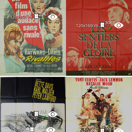
70€
120x160cm
✔
30€
120x160cm
✔
74€
120x160cm
✔
45€
90€
60x80cm
120x160cm