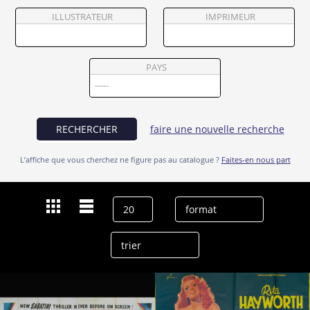
Partenaires
ILLUSTRATEUR
IMPRIMEUR
Vendre
PAYS
RECHERCHER
faire une nouvelle recherche
L’affiche que vous cherchez ne figure pas au catalogue ?
Faites-en nous part
Dernières recherches
George Macready
effacer l’historique