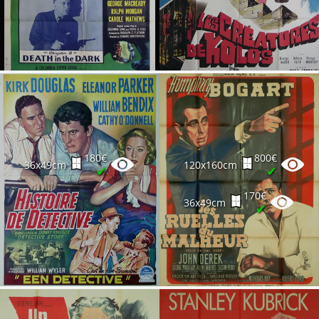
180€
800€
36x49cm
120x160cm
✔
✔
170€
36x49cm
✔