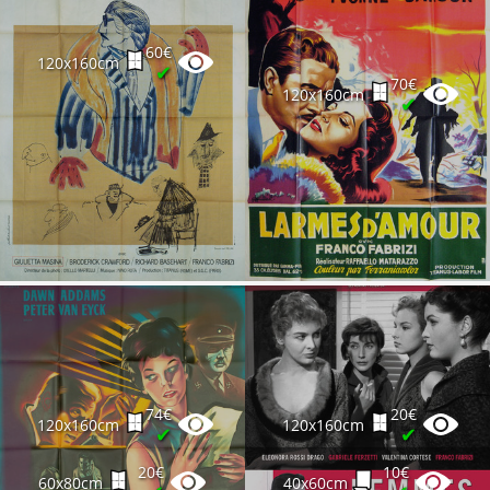
60€
120x160cm
✔
70€
120x160cm
✔
74€
20€
120x160cm
120x160cm
✔
✔
20€
10€
60x80cm
40x60cm