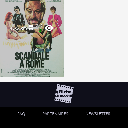
20€
40x60cm
✔
FAQ
PARTENAIRES
NEWSLETTER