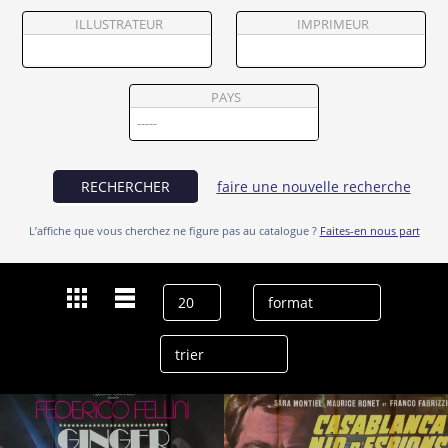
Partenaires
ILLUSTRATEUR
IMPRIMEUR
Vendre
PAYS
RECHERCHER
faire une nouvelle recherche
L’affiche que vous cherchez ne figure pas au catalogue ?
Faites-en nous part
Dernières recherches
Franco Fabrizi
effacer l’historique