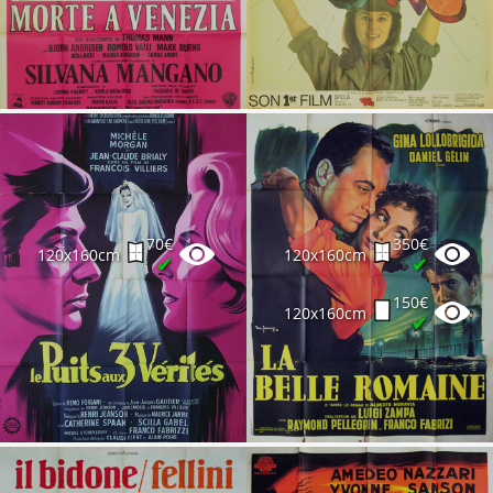
70€
350€
120x160cm
120x160cm
✔
✔
150€
120x160cm
✔