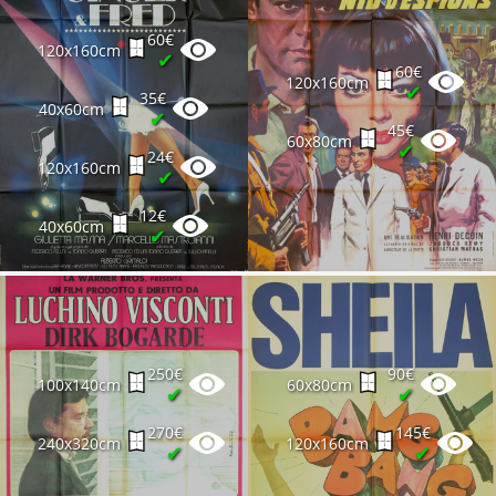
60€
120x160cm
✔
60€
120x160cm
✔
35€
40x60cm
✔
45€
60x80cm
✔
24€
120x160cm
✔
12€
40x60cm
✔
250€
90€
100x140cm
60x80cm
✔
✔
270€
145€
240x320cm
120x160cm
✔
✔