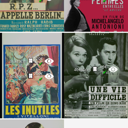
✔
✔
120€
36x49cm
✔
15€
40x60cm
✔
200€
60x80cm
✔