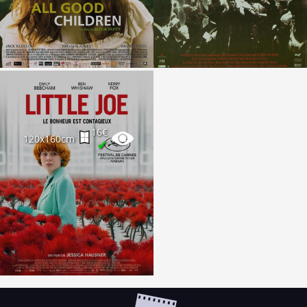
16€
120x160cm
✔