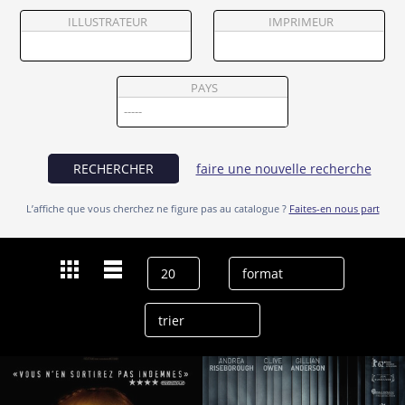
Partenaires
ILLUSTRATEUR
IMPRIMEUR
Vendre
PAYS
RECHERCHER
faire une nouvelle recherche
L’affiche que vous cherchez ne figure pas au catalogue ?
Faites-en nous part
Dernières recherches
David Wilmot
effacer l’historique