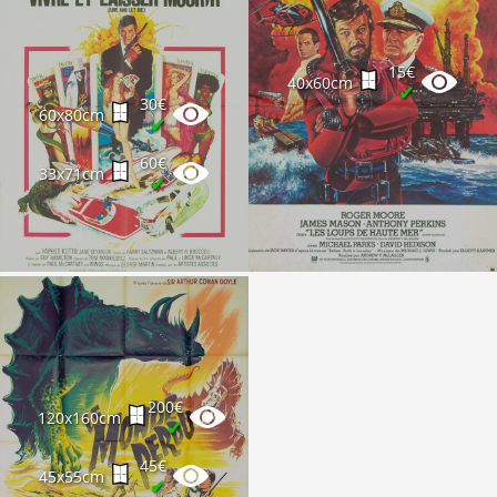
15€
40x60cm
✔
30€
60x80cm
✔
60€
33x71cm
✔
200€
120x160cm
✔
45€
45x55cm
✔