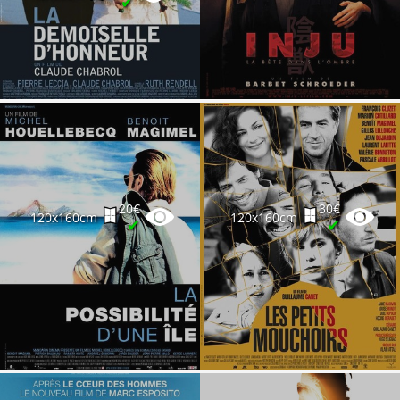
✔
20€
30€
120x160cm
120x160cm
✔
✔