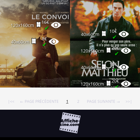
16€
120x160cm
✔
10€
40x60cm
✔
8€
40x60cm
✔
20€
120x160cm
✔
10€
40x60cm
✔
20€
120x160cm
✔
|<<
← PAGE PRÉCÉDENTE
1
2
PAGE SUIVANTE →
>>|