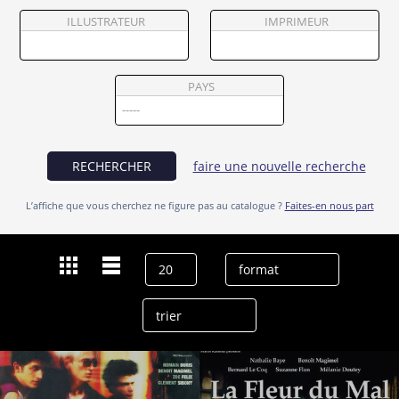
Partenaires
ILLUSTRATEUR
IMPRIMEUR
Vendre
PAYS
RECHERCHER
faire une nouvelle recherche
L’affiche que vous cherchez ne figure pas au catalogue ?
Faites-en nous part
Dernières recherches
Benoît Magimel
effacer l’historique