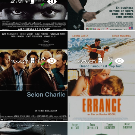
40x60cm
✔
10€
8€
40x60cm
40x60cm
✔
✔