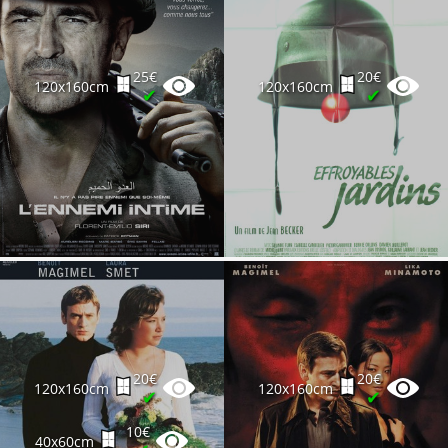
25€
20€
120x160cm
120x160cm
✔
✔
20€
20€
120x160cm
120x160cm
✔
✔
10€
40x60cm