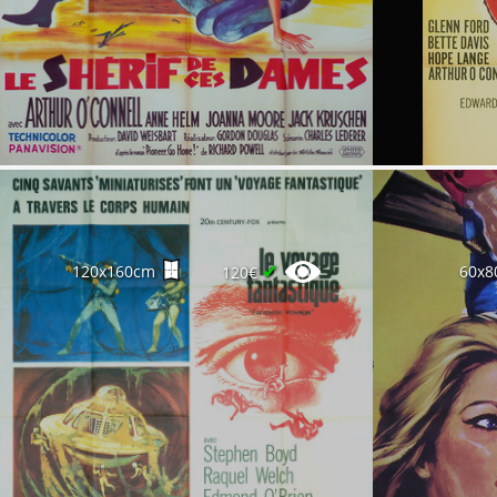
✔
120x160cm
60x8
120€