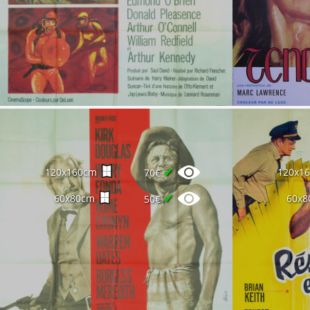
✔
120x160cm
120x1
70€
✔
60x80cm
60x8
50€