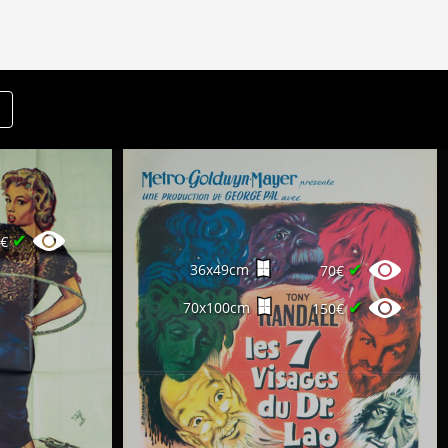
✔
5€
✔
36x49cm
70€
✔
70x100cm
150€