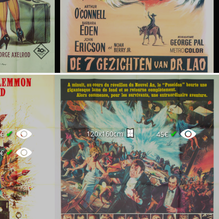
✔
✔
120x160cm
0€
45€
✔
0€