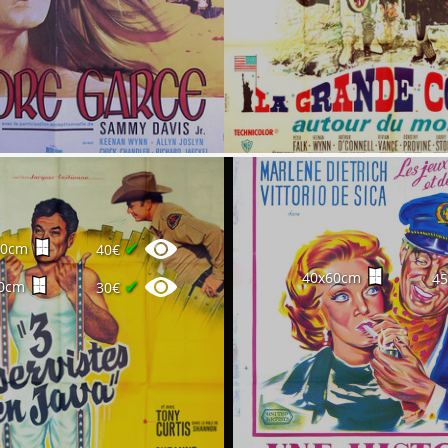
✔
60cm
40€
40x60cm
4
✔
0cm
30€