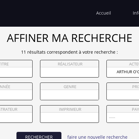
Accueil
In
AFFINER MA RECHERCHE
11 résultats correspondent à votre recherche :
TITRE
RÉALISATEUR
ACTE
NNÉE
GENRE
PRI
STRATEUR
IMPRIMEUR
PAY
RECHERCHER
faire une nouvelle recherche