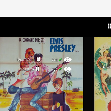
✔
120x160cm
74€
40x8
✔
40x80cm
70€