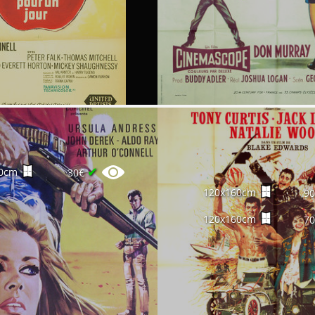
✔
0cm
30€
120x160cm
9
120x160cm
7