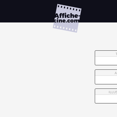
A
ILLU