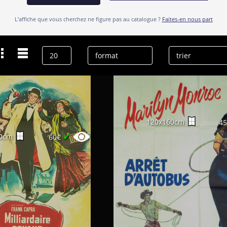
L’affiche que vous cherchez ne figure pas au catalogue ?
Faites-en nous part
Dernières recherches
Arthur O'Connell
effacer l’historique
120x160cm
4
✔
0cm
60€