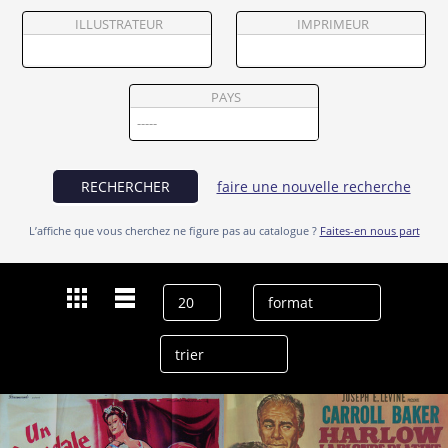
Partenaires
ILLUSTRATEUR
IMPRIMEUR
Vendre
PAYS
RECHERCHER
faire une nouvelle recherche
L’affiche que vous cherchez ne figure pas au catalogue ?
Faites-en nous part
Dernières recherches
Angela Lansbury
effacer l’historique