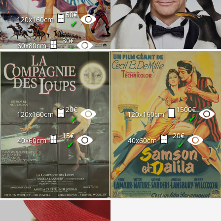
50€
120x160cm
✔
30€
60x80cm
✔
20€
1500€
120x160cm
120x160cm
✔
✔
15€
20€
40x60cm
40x60cm
✔
✔