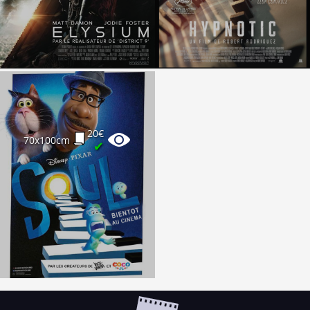
20€
70x100cm
✔