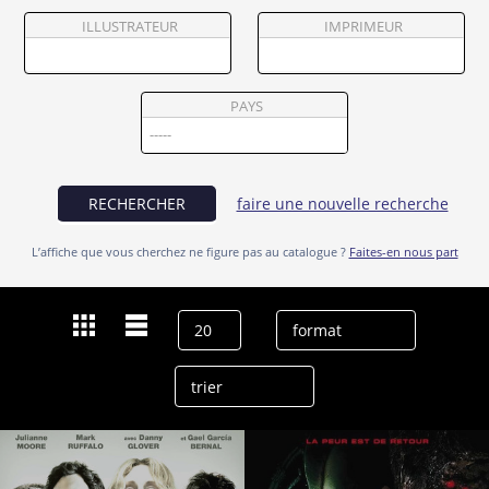
Partenaires
ILLUSTRATEUR
IMPRIMEUR
Vendre
PAYS
RECHERCHER
faire une nouvelle recherche
L’affiche que vous cherchez ne figure pas au catalogue ?
Faites-en nous part
Dernières recherches
Alice Braga
effacer l’historique