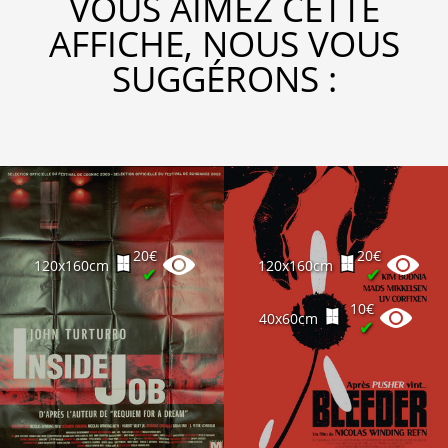
VOUS AIMEZ CETTE
AFFICHE, NOUS VOUS
SUGGÉRONS :
20€
20€
120x160cm
120x160cm
✔
✔
10€
40x60cm
✔