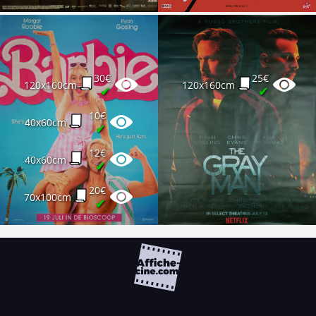
30€
25€
120x160cm
120x160cm
✔
✔
10€
40x60cm
✔
12€
40x60cm
✔
20€
70x100cm
✔